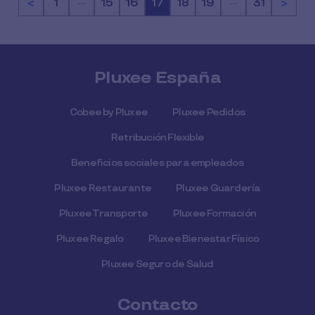
…
…
<
Página
1
Página
15
Página
16
Página
17
Página
18
Página
19
Página
31
>
Pluxee España
Cobee by Pluxee
Pluxee Pedidos
Retribución Flexible
Beneficios sociales para empleados
Pluxee Restaurante
Pluxee Guardería
Pluxee Transporte
Pluxee Formación
Pluxee Regalo
Pluxee Bienestar Físico
Pluxee Seguro de Salud
Contacto