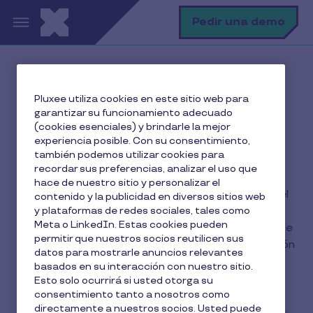
Pasar al contenido principal
B
Pedir una demo
Inicio
El blog de Pluxee
Pluxee utiliza cookies en este sitio web para
garantizar su funcionamiento adecuado
(cookies esenciales) y brindarle la mejor
experiencia posible. Con su consentimiento,
El blog de Pluxee
también podemos utilizar cookies para
recordar sus preferencias, analizar el uso que
hace de nuestro sitio y personalizar el
Mantente al día sobre todo lo relacionado con el
contenido y la publicidad en diversos sitios web
bienestar de los empleados: retribución flexible,
y plataformas de redes sociales, tales como
Meta o LinkedIn. Estas cookies pueden
beneficios sociales, compromiso y satisfacción de
permitir que nuestros socios reutilicen sus
empleados.... sin olvidar la importancia de la gestión
datos para mostrarle anuncios relevantes
administrativa de la empresa para Recursos
basados en su interacción con nuestro sitio.
Humanos.
Esto solo ocurrirá si usted otorga su
consentimiento tanto a nosotros como
directamente a nuestros socios. Usted puede