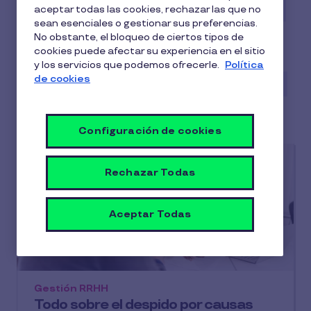
Beneficios para empleados
Casos de éxito
aceptar todas las cookies, rechazar las que no
sean esenciales o gestionar sus preferencias.
Conciliación
Digitalización
No obstante, el bloqueo de ciertos tipos de
cookies puede afectar su experiencia en el sitio
Employee Experience
Gestión RRHH
y los servicios que podemos ofrecerle.
Política
de cookies
Guías y Estudios
Infografías
Motivación
Pluxee
Talento
Wellness
Configuración de cookies
Rechazar Todas
Aceptar Todas
Gestión RRHH
Todo sobre el despido por causas