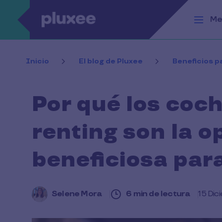
Pasar al contenido principal
Me
Inicio
El blog de Pluxee
Beneficios 
Por qué los coch
renting son la 
beneficiosa par
Selene Mora
6 min de lectura
15 Dic