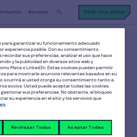
Buscar
Pedir una demo
ontacto
Acceso
ng son la opción más beneficiosa para las empresas
web para garantizar su funcionamiento adecuado
jor experiencia posible. Con su consentimiento,
 recordar sus preferencias, analizar el uso que hace
Tabla de contenido
enido y la publicidad en diversos sitios web y
 como Meta o LinkedIn. Estas cookies pueden permitir
atos para mostrarle anuncios relevantes basados en su
Descubre nuestra plataforma
lo ocurrirá si usted otorga su consentimiento tanto a
multibeneficios
os socios. Usted puede aceptar todas las cookies,
El renting como alternativa al coche de empresa
 gestionar sus preferencias. No obstante, el bloqueo
ar su experiencia en el sitio y los servicios que
tradicional
ies
Tipos de vehículos disponibles en renting flexible
Coche eléctrico en renting: la opción más rentable
Rechazar Todas
Aceptar Todas
Por qué los coches eléctricos son fiscalmente
más ventajosos