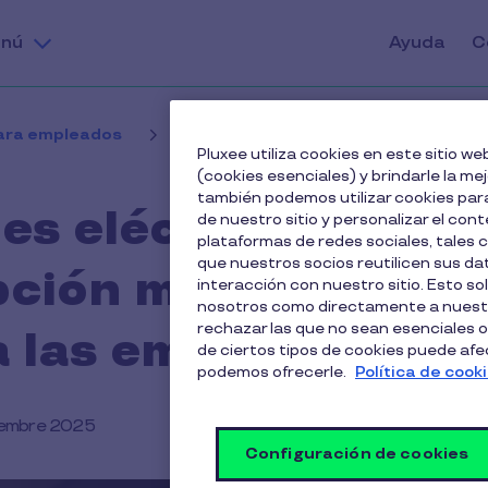
nú
Ayuda
C
para empleados
Por qué los coches eléctricos de renti
Pluxee utiliza cookies en este sitio 
(cookies esenciales) y brindarle la me
también podemos utilizar cookies para
es eléctricos de
de nuestro sitio y personalizar el cont
plataformas de redes sociales, tales
que nuestros socios reutilicen sus d
opción más
interacción con nuestro sitio. Esto so
nosotros como directamente a nuestr
rechazar las que no sean esenciales o
a las empresas
de ciertos tipos de cookies puede afect
podemos ofrecerle.
Política de cook
iembre 2025
Configuración de cookies