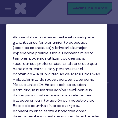
Pasar al contenido principal
B
Pedir una demo
Planes de beneficios que
Pluxee utiliza cookies en este sitio web para
garantizar su funcionamiento adecuado
de verdad funcionan
(cookies esenciales) y brindarle la mejor
experiencia posible. Con su consentimiento,
• Con la tecnología de Cobee y la experiencia de
también podemos utilizar cookies para
recordar sus preferencias, analizar el uso que
Pluxee, líder en España
hace de nuestro sitio y personalizar el
• Gestiona todo desde la plataforma
contenido y la publicidad en diversos sitios web
multibeneficios Cobee by Pluxee
y plataformas de redes sociales, tales como
• Personaliza tus planes con la gama de beneficios
Meta o LinkedIn. Estas cookies pueden
más amplia
permitir que nuestros socios reutilicen sus
datos para mostrarle anuncios relevantes
• Consigue tasas de uso del 70% vs 30% del
basados en su interacción con nuestro sitio.
sector
Esto solo ocurrirá si usted otorga su
• Mejora el 15% el salario real de tu equipo sin
consentimiento tanto a nosotros como
incrementar costes
directamente a nuestros socios. Usted puede