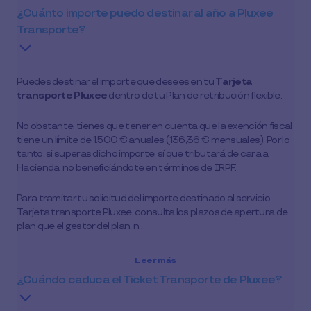
¿Cuánto importe puedo destinar al año a Pluxee
Transporte?
Puedes destinar el importe que desees en tu
Tarjeta
transporte Pluxee
dentro de tu Plan de retribución flexible.
No obstante, tienes que tener en cuenta que la exención fiscal
tiene un límite de 1.500 € anuales (136,36 € mensuales). Por lo
tanto, si superas dicho importe, sí que tributará de cara a
Hacienda, no beneficiándote en términos de IRPF.
Para tramitar tu solicitud del importe destinado al servicio
Tarjeta transporte Pluxee, consulta los plazos de apertura de
plan que el gestor del plan, n…
Leer más
¿Cuándo caduca el Ticket Transporte de Pluxee?