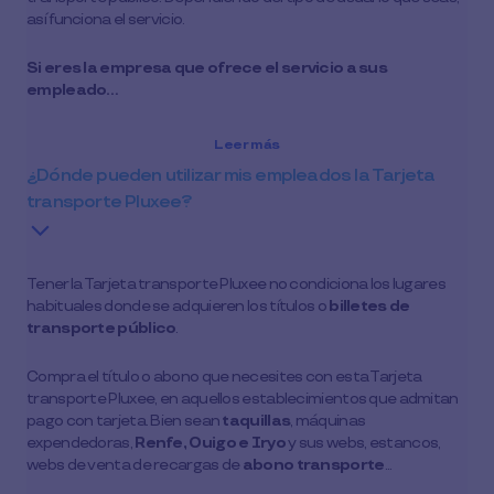
así funciona el servicio.
Si eres la empresa que ofrece el servicio a sus
empleado…
Leer más
¿Dónde pueden utilizar mis empleados la Tarjeta
transporte Pluxee?
Tener la Tarjeta transporte Pluxee no condiciona los lugares
habituales donde se adquieren los títulos o
billetes de
transporte público
.
Compra el título o abono que necesites con esta Tarjeta
transporte Pluxee, en aquellos establecimientos que admitan
pago con tarjeta. Bien sean
taquillas
, máquinas
expendedoras,
Renfe, Ouigo e Iryo
y sus webs, estancos,
webs de venta de recargas de
abono transporte
...