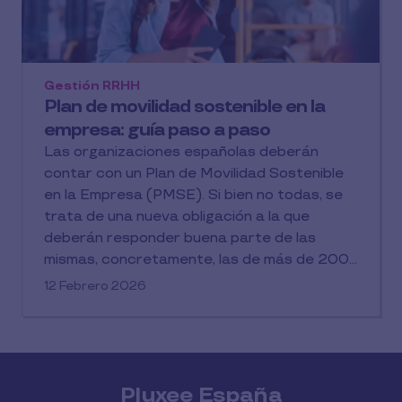
Gestión RRHH
Plan de movilidad sostenible en la
empresa: guía paso a paso
Las organizaciones españolas deberán
contar con un Plan de Movilidad Sostenible
en la Empresa (PMSE). Si bien no todas, se
trata de una nueva obligación a la que
deberán responder buena parte de las
mismas, concretamente, las de más de 200
empleados y empleadas (o 100 por turno de
12 Febrero 2026
trabajo). La fecha límite para ellas es el 5 de
diciembre de 2026. Estas son varias de las
claves sobre el nuevo PMSE y cómo
implantarlo.
Pluxee España