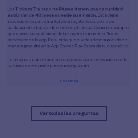
Los
Tickets Transporte Pluxee
tienen una caducidad
estándar de 48 meses desde su emisión.
Ésta viene
indicada en la parte frontal de la tarjeta física, como de
cualquier otra tarjeta de crédito se tratase. Consulta siempre
que quieras la caducidad de tu tarjeta transporte Pluxee
accediendo a la app. Recuerda que puedes descargártela de
manera gratuita en la App Store o Play Store de tu dispositivo.
Tu empresa está informada del proceso de renovación con la
suficiente antelación para que ningún em…
Leer más
Ver todas las preguntas