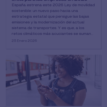
España estrena este 2026 Ley de movilidad
sostenible: un nuevo paso hacia una
estrategia estatal que persigue las bajas
emisiones y la modernización del actual
sistema de transportes. Y es que, a los
retos climáticos más acuciantes se suman
los de garantizar la accesibilidad ciudadana
23 Enero 2026
o los de regular los nuevos modelos de
transporte, entre otros. En definitiva,
grandes desafíos a los que la movilidad en
España debe responder con un marco
normativo a la altura de los mismos y la
implicación de la empresa privada, a la que
se apela de manera directa. Las empresas
tendrán que contar con un Plan de Movilidad
sostenible como fecha límite antes del 5 de
diciembre de 2026.