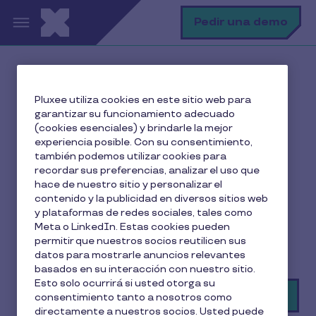
Pasar al contenido principal
B
Pedir una demo
Tarjeta transporte:
Pluxee utiliza cookies en este sitio web para
garantizar su funcionamiento adecuado
movilidad sostenible con
(cookies esenciales) y brindarle la mejor
ahorro fiscal
experiencia posible. Con su consentimiento,
también podemos utilizar cookies para
recordar sus preferencias, analizar el uso que
- Facilita los desplazamientos diarios de tus
hace de nuestro sitio y personalizar el
empleados
contenido y la publicidad en diversos sitios web
- Exención fiscal en IRPF hasta 1.500 € al año.
y plataformas de redes sociales, tales como
Meta o LinkedIn. Estas cookies pueden
- Válido para cumplir con la Ley de Movilidad
permitir que nuestros socios reutilicen sus
Sostenible.
datos para mostrarle anuncios relevantes
basados en su interacción con nuestro sitio.
Esto solo ocurrirá si usted otorga su
Pedir una demo
consentimiento tanto a nosotros como
directamente a nuestros socios. Usted puede