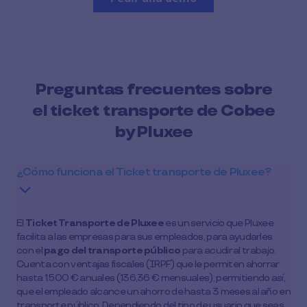
Preguntas frecuentes sobre
el ticket transporte de Cobee
by Pluxee
¿Cómo funciona el Ticket transporte de Pluxee?
El
Ticket Transporte de Pluxee
es un servicio que Pluxee
facilita a las empresas para sus empleados, para ayudarles
con el
pago del transporte público
para acudir al trabajo.
Cuenta con ventajas fiscales (IRPF) que le permiten ahorrar
hasta 1.500 € anuales (136,36 € mensuales), permitiendo así,
que el empleado alcance un ahorro de hasta 3 meses al año en
transporte público. Dependiendo del tipo de usuario que seas,