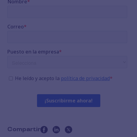
Compartir
this