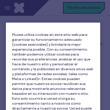
Pasar al contenido principal
B
Pedir una demo
Inicio
El blog de Pluxee
Pluxee utiliza cookies en este sitio web para
Beneficios para empleados
garantizar su funcionamiento adecuado
Por qué los descuentos para empleados son la clave del
(cookies esenciales) y brindarle la mejor
bienestar financiero
experiencia posible. Con su consentimiento,
también podemos utilizar cookies para
recordar sus preferencias, analizar el uso que
hace de nuestro sitio y personalizar el
contenido y la publicidad en diversos sitios web
Por qué los descuentos
y plataformas de redes sociales, tales como
para empleados son la
Meta o LinkedIn. Estas cookies pueden
permitir que nuestros socios reutilicen sus
clave del bienestar
datos para mostrarle anuncios relevantes
basados en su interacción con nuestro sitio.
financiero
Esto solo ocurrirá si usted otorga su
consentimiento tanto a nosotros como
directamente a nuestros socios. Usted puede
4 min de lectura
2 Enero 2026