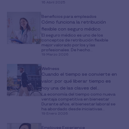
16 Abril 2025
Beneficios para empleados
Cómo funciona la retribución
flexible con seguro médico
El seguro médico es uno de los
conceptos de retribución flexible
mejor valorado por los y las
profesionales. De hecho...
19 Marzo 2026
Wellness
Cuando el tiempo se convierte en
valor: por qué liberar tiempo es
hoy una de las claves del
La economía del tiempo como nueva
bienestar laboral
ventaja competitiva en bienestar
Durante años, el bienestar laboral se
ha abordado desde iniciativas...
19 Enero 2026
Employee Experience