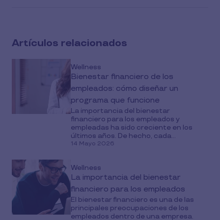
article
on
social
Artículos relacionados
media
Wellness
Bienestar financiero de los
empleados: cómo diseñar un
programa que funcione
La importancia del bienestar
financiero para los empleados y
empleadas ha sido creciente en los
últimos años. De hecho, cada...
14 Mayo 2026
Wellness
La importancia del bienestar
financiero para los empleados
El bienestar financiero es una de las
principales preocupaciones de los
empleados dentro de una empresa.