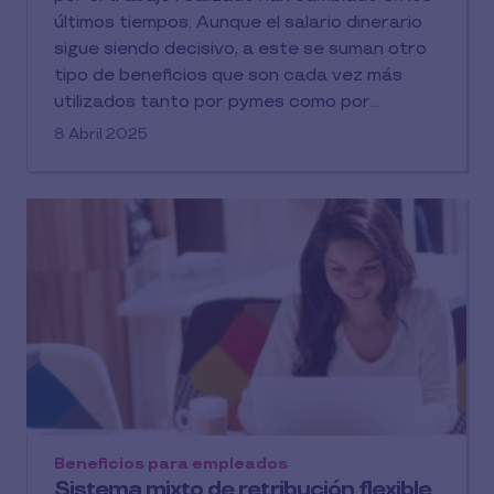
últimos tiempos. Aunque el salario dinerario
sigue siendo decisivo, a este se suman otro
tipo de beneficios que son cada vez más
utilizados tanto por pymes como por
grandes empresas y que suponen un plus
8 Abril 2025
como propuesta de valor de la compañía. La
decisión de qué modelo de compensación
implementar dependerá de los objetivos de
la organización así como de sus necesidades
y las de su plantilla.
Beneficios para empleados
Sistema mixto de retribución flexible