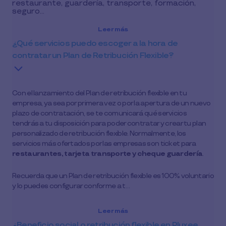
restaurante, guardería, transporte, formación,
seguro…
Leer más
¿Qué servicios puedo escoger a la hora de
contratar un Plan de Retribución Flexible?
Con el lanzamiento del Plan de retribución flexible en tu
empresa, ya sea por primera vez o por la apertura de un nuevo
plazo de contratación, se te comunicará qué servicios
tendrás a tu disposición para poder contratar y crear tu plan
personalizado de retribución flexible. Normalmente, los
servicios más ofertados por las empresas son ticket para
restaurantes, tarjeta transporte y cheque guardería
.
Recuerda que un Plan de retribución flexible es 100% voluntario
y lo puedes configurar conforme a t…
Leer más
¿Beneficio social o retribución flexible en Pluxee