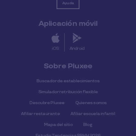
Ayuda
Aplicación móvil
iOS
Android
Sobre Pluxee
Buscador de establecimientos
Simulador retribución flexible
Descubre Pluxee
Quienes somos
Afiliar restaurante
Afiliar escuela infantil
Mapa del sitio
Blog
Estudio Tendencias RRHH 2026