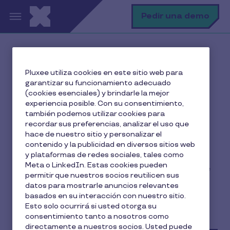
Pasar al contenido principal
B
Pedir una demo
Inicio
Modalidades
Sistema Mixto
Pluxee utiliza cookies en este sitio web para
garantizar su funcionamiento adecuado
(cookies esenciales) y brindarle la mejor
Modelo mixto: retribución
experiencia posible. Con su consentimiento,
también podemos utilizar cookies para
flexible + beneficio social
recordar sus preferencias, analizar el uso que
hace de nuestro sitio y personalizar el
• Combina ambas modalidades y personaliza al
contenido y la publicidad en diversos sitios web
y plataformas de redes sociales, tales como
máximo tu plan de beneficios
Meta o LinkedIn. Estas cookies pueden
• Elige qué beneficios o qué parte del beneficio se
permitir que nuestros socios reutilicen sus
disfrutará en cada modalidad
datos para mostrarle anuncios relevantes
• Mejora la motivación y el engagement de tu
basados en su interacción con nuestro sitio.
equipo optimizando tus recursos
Esto solo ocurrirá si usted otorga su
consentimiento tanto a nosotros como
directamente a nuestros socios. Usted puede