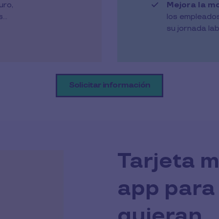
uro,
Mejora la m
..
los empleado
su jornada la
Solicitar información
Tarjeta m
app para
quieran