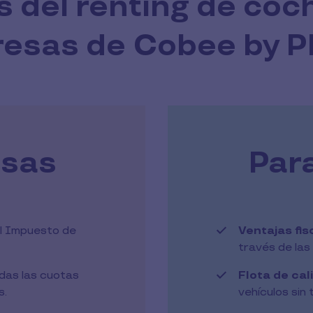
s del renting de coc
esas de Cobee by P
esas
Par
el Impuesto de
Ventajas fis
través de las
das las cuotas
Flota de cal
s.
vehículos sin