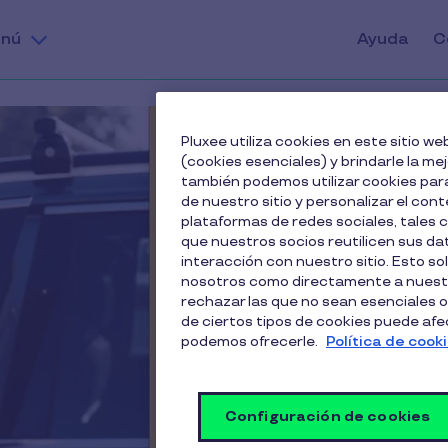
nú
Ayuda
C
Pluxee utiliza cookies en este sitio 
(cookies esenciales) y brindarle la me
Renting
también podemos utilizar cookies para
de nuestro sitio y personalizar el cont
plataformas de redes sociales, tales
empresa
que nuestros socios reutilicen sus d
interacción con nuestro sitio. Esto so
nosotros como directamente a nuestr
mejores
rechazar las que no sean esenciales o
de ciertos tipos de cookies puede afect
podemos ofrecerle.
Política de cook
- Centraliza los servicios
- "Todo incluido" para 
mantenimiento, seguro...
Configuración de cookies
- Acceso a las mejores e