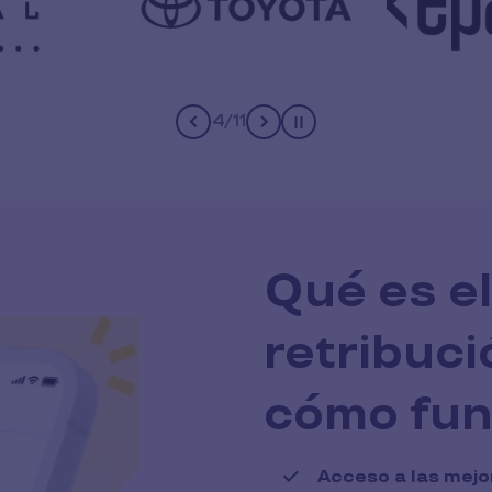
4
/
11
Pause
Qué es e
retribuci
cómo fun
Acceso a las mejo