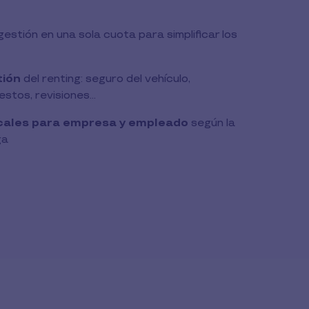
gestión en una sola cuota para simplificar los
tión
del renting: seguro del vehículo,
stos, revisiones...
scales para empresa y empleado
según la
ga