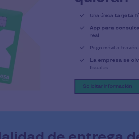
Una única
tarjeta fí
App para consult
real
Pago móvil a través
La empresa se olv
fiscales
Solicitar información
dalidad de entrega d