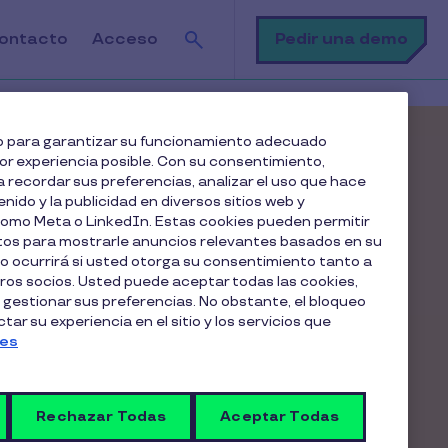
Buscar
Pedir una demo
ontacto
Acceso
web para garantizar su funcionamiento adecuado
jor experiencia posible. Con su consentimiento,
 de coches de
 recordar sus preferencias, analizar el uso que hace
enido y la publicidad en diversos sitios web y
 como Meta o LinkedIn. Estas cookies pueden permitir
 con las
atos para mostrarle anuncios relevantes basados en su
lo ocurrirá si usted otorga su consentimiento tanto a
os socios. Usted puede aceptar todas las cookies,
 condiciones
 gestionar sus preferencias. No obstante, el bloqueo
ar su experiencia en el sitio y los servicios que
ies
 en una cuota y simplifica la gestión
que no tengas que preocuparte de
Rechazar Todas
Aceptar Todas
mpresas de renting y flota de vehículos del