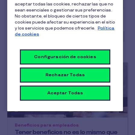
Beneficios para empleados
Casos de éxito
aceptar todas las cookies, rechazar las que no
sean esenciales o gestionar sus preferencias.
Conciliación
Digitalización
No obstante, el bloqueo de ciertos tipos de
cookies puede afectar su experiencia en el sitio
Employee Experience
Gestión RRHH
y los servicios que podemos ofrecerle.
Política
de cookies
Guías y Estudios
Infografías
Motivación
Pluxee
Talento
Wellness
Configuración de cookies
Rechazar Todas
Aceptar Todas
Artículo más reciente
Beneficios para empleados
Tener beneficios no es lo mismo que