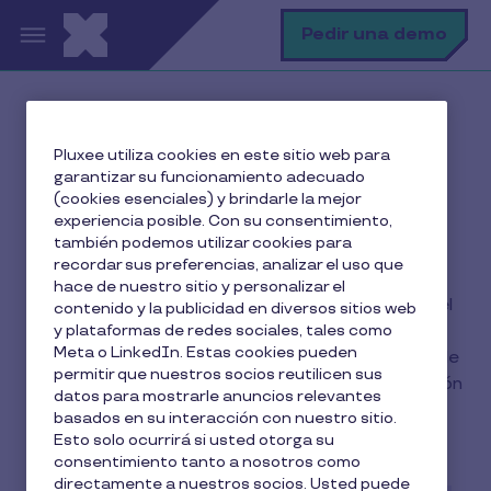
Pasar al contenido principal
B
Pedir una demo
Inicio
El blog de Pluxee
Pluxee utiliza cookies en este sitio web para
garantizar su funcionamiento adecuado
(cookies esenciales) y brindarle la mejor
experiencia posible. Con su consentimiento,
El blog de Pluxee
también podemos utilizar cookies para
recordar sus preferencias, analizar el uso que
hace de nuestro sitio y personalizar el
Mantente al día sobre todo lo relacionado con el
contenido y la publicidad en diversos sitios web
bienestar de los empleados: retribución flexible,
y plataformas de redes sociales, tales como
Meta o LinkedIn. Estas cookies pueden
beneficios sociales, compromiso y satisfacción de
permitir que nuestros socios reutilicen sus
empleados.... sin olvidar la importancia de la gestión
datos para mostrarle anuncios relevantes
administrativa de la empresa para Recursos
basados en su interacción con nuestro sitio.
Humanos.
Esto solo ocurrirá si usted otorga su
consentimiento tanto a nosotros como
directamente a nuestros socios. Usted puede