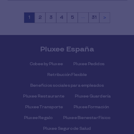
…
Página
1
Página
2
Página
3
Página
4
Página
5
Página
31
>
Pluxee España
Cobee by Pluxee
Pluxee Pedidos
Retribución Flexible
Beneficios sociales para empleados
Pluxee Restaurante
Pluxee Guardería
Pluxee Transporte
Pluxee Formación
Pluxee Regalo
Pluxee Bienestar Físico
Pluxee Seguro de Salud