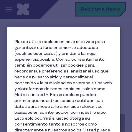
Pasar al contenido principal
B
Pedir una demo
Inicio
El blog de Pluxee
Pluxee utiliza cookies en este sitio web para
Gestión RRHH
¿Qué es la flexibilidad laboral?
garantizar su funcionamiento adecuado
(cookies esenciales) y brindarle la mejor
experiencia posible. Con su consentimiento,
también podemos utilizar cookies para
¿Qué es la flexibilidad
recordar sus preferencias, analizar el uso que
hace de nuestro sitio y personalizar el
laboral?
contenido y la publicidad en diversos sitios web
y plataformas de redes sociales, tales como
10 min de lectura
Meta o LinkedIn. Estas cookies pueden
Selene Mora
permitir que nuestros socios reutilicen sus
30 Junio 2026
datos para mostrarle anuncios relevantes
basados en su interacción con nuestro sitio.
Esto solo ocurrirá si usted otorga su
consentimiento tanto a nosotros como
directamente a nuestros socios. Usted puede