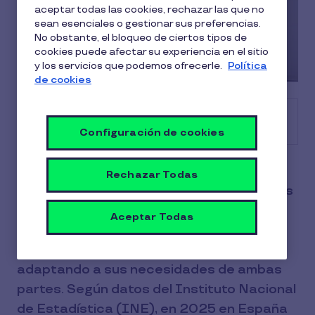
aceptar todas las cookies, rechazar las que no
sean esenciales o gestionar sus preferencias.
No obstante, el bloqueo de ciertos tipos de
cookies puede afectar su experiencia en el sitio
y los servicios que podemos ofrecerle.
Política
de cookies
Tabla de contenido
Configuración de cookies
La flexibilidad laboral es la capacidad de
Rechazar Todas
adaptación que ofrece una empresa a sus
empleados con respecto a diferentes
Aceptar Todas
aspectos de su jornada (horario, lugar de
trabajo, funciones...) para que se vaya
adaptando a sus necesidades de ambas
partes. Según datos del Instituto Nacional
de Estadística (INE), en 2025 en España