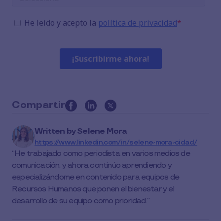
Compartir
this
article
Written by
Selene Mora
on
https://www.linkedin.com/in/selene-mora-cidad/
social
He trabajado como periodista en varios medios de
media
comunicación, y ahora continúo aprendiendo y
especializándome en contenido para equipos de
Recursos Humanos que ponen el bienestar y el
desarrollo de su equipo como prioridad.