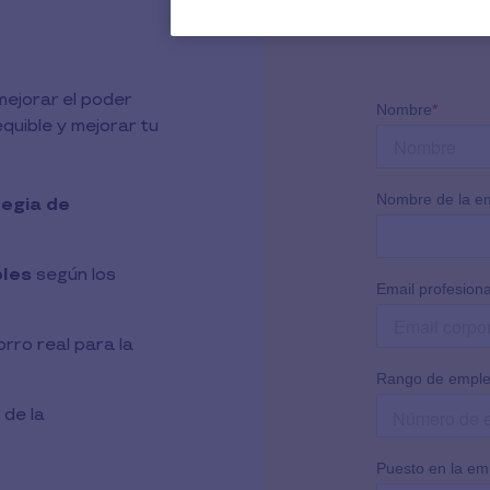
mejorar el poder
quible y mejorar tu
egia de
bles
según los
orro real para la
 de la