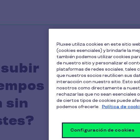
Pluxee utiliza cookies en este sitio 
(cookies esenciales) y brindarle la me
también podemos utilizar cookies para
de nuestro sitio y personalizar el cont
subir
plataformas de redes sociales, tales
que nuestros socios reutilicen sus d
iempos
interacción con nuestro sitio. Esto so
nosotros como directamente a nuestr
rechazar las que no sean esenciales o
n sin
de ciertos tipos de cookies puede afect
D
podemos ofrecerle.
Política de cook
stes?
Configuración de cookies