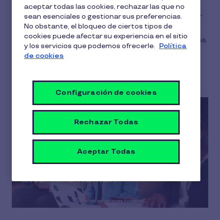
comprometida, pero para la que el trabajo forma
aceptar todas las cookies, rechazar las que no
parte de una ecuación más amplia compuesta por
sean esenciales o gestionar sus preferencias.
No obstante, el bloqueo de ciertos tipos de
los amigos, la familia y la comunidad. Descubre las
cookies puede afectar su experiencia en el sitio
nuevas reglas del compromiso y cómo darán forma
y los servicios que podemos ofrecerle.
Política
al futuro del trabajo.
de cookies
Configuración de cookies
Rechazar Todas
Aceptar Todas
Play