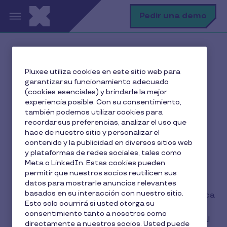
Pasar al contenido principal
B
Pedir una demo
Inicio
Las nuevas reglas del engagement
Pluxee utiliza cookies en este sitio web para
garantizar su funcionamiento adecuado
(cookies esenciales) y brindarle la mejor
Las nuevas reglas del
experiencia posible. Con su consentimiento,
también podemos utilizar cookies para
engagement
recordar sus preferencias, analizar el uso que
hace de nuestro sitio y personalizar el
contenido y la publicidad en diversos sitios web
y plataformas de redes sociales, tales como
Meta o LinkedIn. Estas cookies pueden
permitir que nuestros socios reutilicen sus
Nuestro estudio global abarca 10 países y 8700
datos para mostrarle anuncios relevantes
basados en su interacción con nuestro sitio.
empleados, lo que nos brinda una perspectiva única
Esto solo ocurrirá si usted otorga su
sobre cómo las personas se relacionan con el
consentimiento tanto a nosotros como
trabajo. Los resultados revelan una fuerza laboral
directamente a nuestros socios. Usted puede