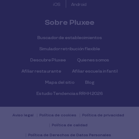
iOS
Android
Sobre Pluxee
Buscador de establecimientos
Simulador retribución flexible
Descubre Pluxee
Quienes somos
Afiliar restaurante
Afiliar escuela infantil
Mapa del sitio
Blog
Estudio Tendencias RRHH 2026
Aviso legal
Política de cookies
Política de privacidad
Política de calidad
Política de Derechos de Datos Personales