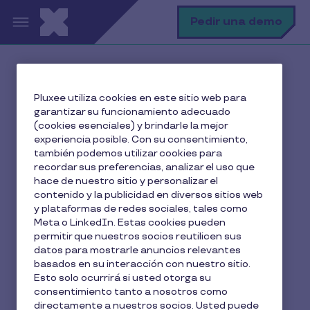
Pasar al contenido principal
B
Pedir una demo
Inicio
El blog de Pluxee
Pluxee utiliza cookies en este sitio web para
Employee Experience
garantizar su funcionamiento adecuado
Compensación flexible: Una fórmula estratégica para
(cookies esenciales) y brindarle la mejor
empresas y empleados
experiencia posible. Con su consentimiento,
también podemos utilizar cookies para
recordar sus preferencias, analizar el uso que
hace de nuestro sitio y personalizar el
contenido y la publicidad en diversos sitios web
Compensación flexible:
y plataformas de redes sociales, tales como
Una fórmula estratégica
Meta o LinkedIn. Estas cookies pueden
permitir que nuestros socios reutilicen sus
para empresas y
datos para mostrarle anuncios relevantes
basados en su interacción con nuestro sitio.
empleados
Esto solo ocurrirá si usted otorga su
consentimiento tanto a nosotros como
directamente a nuestros socios. Usted puede
8 min de lectura
25 Febrero 2025