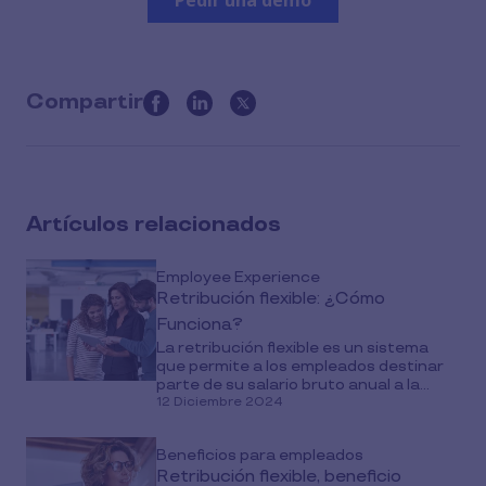
Compartir
this
article
on
social
Artículos relacionados
media
Employee Experience
Retribución flexible: ¿Cómo
Funciona?
La retribución flexible es un sistema
que permite a los empleados destinar
parte de su salario bruto anual a la...
12 Diciembre 2024
Beneficios para empleados
Retribución flexible, beneficio