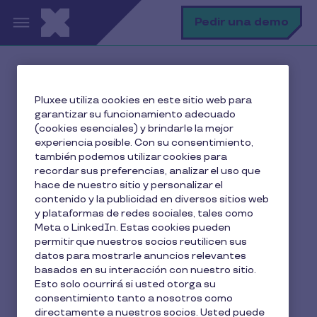
Pasar al contenido principal
B
Pedir una demo
Inicio
El blog de Pluxee
Pluxee utiliza cookies en este sitio web para
Employee Experience
garantizar su funcionamiento adecuado
Comunicación interna: la importancia de tener
(cookies esenciales) y brindarle la mejor
comunicados a los empleados
experiencia posible. Con su consentimiento,
también podemos utilizar cookies para
recordar sus preferencias, analizar el uso que
hace de nuestro sitio y personalizar el
contenido y la publicidad en diversos sitios web
Comunicación interna: la
y plataformas de redes sociales, tales como
importancia de tener
Meta o LinkedIn. Estas cookies pueden
permitir que nuestros socios reutilicen sus
comunicados a los
datos para mostrarle anuncios relevantes
basados en su interacción con nuestro sitio.
empleados
Esto solo ocurrirá si usted otorga su
consentimiento tanto a nosotros como
directamente a nuestros socios. Usted puede
7 min de lectura
30 Abril 2025