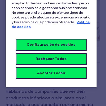
aceptar todas las cookies, rechazar las que no
sean esenciales o gestionar sus preferencias.
No obstante, el bloqueo de ciertos tipos de
cookies puede afectar su experiencia en el sitio
y los servicios que podemos ofrecerle.
Política
de cookies
Configuración de cookies
Tabla de contenido
Rechazar Todas
En los tiempos que corren, la
Aceptar Todas
competitividad entre las empresas es
cada día más exacerbada. No solo
hablamos de compañías que venden
productos idénticos o similares en el
mercado, o que compiten por una misma