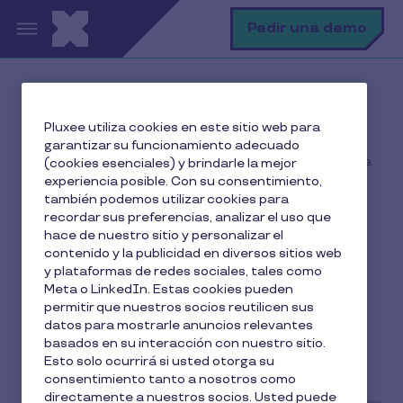
Pasar al contenido principal
B
Pedir una demo
Inicio
El blog de Pluxee
Pluxee utiliza cookies en este sitio web para
Motivación
garantizar su funcionamiento adecuado
El compromiso de los empleados: cómo impulsarlo en la
(cookies esenciales) y brindarle la mejor
empresa
experiencia posible. Con su consentimiento,
también podemos utilizar cookies para
recordar sus preferencias, analizar el uso que
hace de nuestro sitio y personalizar el
contenido y la publicidad en diversos sitios web
El compromiso de los
y plataformas de redes sociales, tales como
empleados: cómo
Meta o LinkedIn. Estas cookies pueden
permitir que nuestros socios reutilicen sus
impulsarlo en la empresa
datos para mostrarle anuncios relevantes
basados en su interacción con nuestro sitio.
Esto solo ocurrirá si usted otorga su
3 min de lectura
5 Noviembre 2019
consentimiento tanto a nosotros como
directamente a nuestros socios. Usted puede