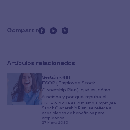
Compartir
this
article
on
social
Artículos relacionados
media
Gestión RRHH
ESOP (Employee Stock
Ownership Plan): qué es, cómo
funciona y por qué impulsa el
ESOP o lo que es lo mismo, Employee
compromiso de los empleados
Stock Ownership Plan, se refiere a
esos planes de beneficios para
empleados...
27 Mayo 2026