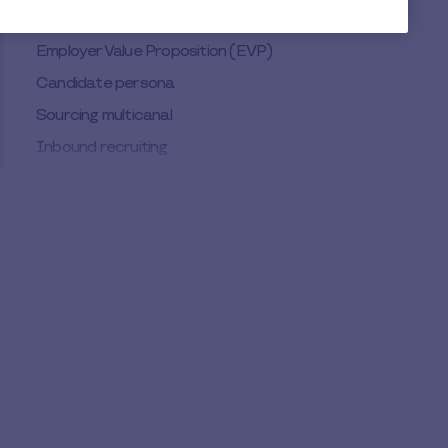
talento sólida
Employer Value Proposition (EVP)
Candidate persona
Sourcing multicanal
Inbound recruiting
Candidate experience
Beneficios y compensación como palanca de
atracción
KPIs e indicadores para medir la atracción de
talento
People analytics aplicado a la atracción de
talento
Suscríbete a nuestra newsletter