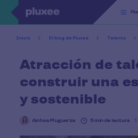
Pasar al contenido principal
Me
Inicio
El blog de Pluxee
Talento
Atracción de ta
construir una e
y sostenible
Ainhoa Muguerza
5 min de lectura
1