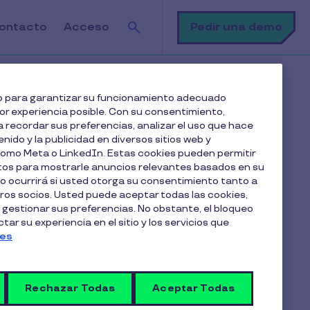
Buscar
Pedir una demo
ontacto
Acceso
 y sostenible
web para garantizar su funcionamiento adecuado
jor experiencia posible. Con su consentimiento,
 recordar sus preferencias, analizar el uso que hace
Tabla de contenido
enido y la publicidad en diversos sitios web y
 como Meta o LinkedIn. Estas cookies pueden permitir
atos para mostrarle anuncios relevantes basados en su
Descubre nuestra plataforma
lo ocurrirá si usted otorga su consentimiento tanto a
multibeneficios
os socios. Usted puede aceptar todas las cookies,
Qué es la atracción de talento y por qué es una
 gestionar sus preferencias. No obstante, el bloqueo
ar su experiencia en el sitio y los servicios que
disciplina estratégica
ies
El embudo de atracción de talento: fases y
puntos de fuga
Atrae y fideliza el mejor talento
Rechazar Todas
Aceptar Todas
Los pilares de una estrategia de atracción de