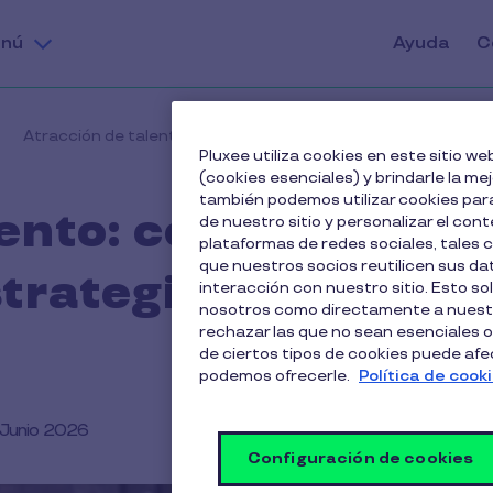
nú
Ayuda
C
Atracción de talento: cómo construir una estrategia medible
Pluxee utiliza cookies en este sitio 
(cookies esenciales) y brindarle la me
también podemos utilizar cookies para
lento: cómo
de nuestro sitio y personalizar el cont
plataformas de redes sociales, tales
que nuestros socios reutilicen sus d
strategia medible
interacción con nuestro sitio. Esto so
nosotros como directamente a nuestr
rechazar las que no sean esenciales o
de ciertos tipos de cookies puede afect
podemos ofrecerle.
Política de cook
 Junio 2026
Configuración de cookies