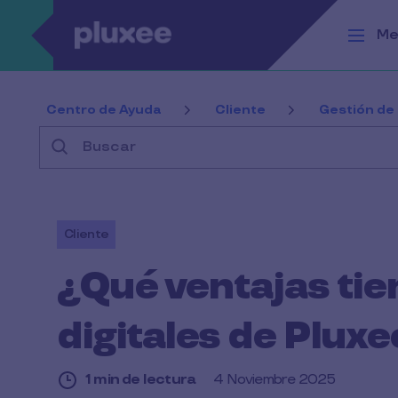
Pasar al contenido principal
Me
Centro de Ayuda
Cliente
Gestión de
Buscar
Cliente
¿Qué ventajas tien
digitales de Plux
1 min de lectura
4 Noviembre 2025