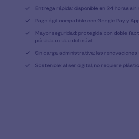
1
Entrega rápida: disponible en 24 horas sin
min
de
Pago ágil: compatible con Google Pay y Ap
lectura
Mayor seguridad: protegida con doble fact
pérdida o robo del móvil.
Sin carga administrativa: las renovaciones
Sostenible: al ser digital, no requiere plást