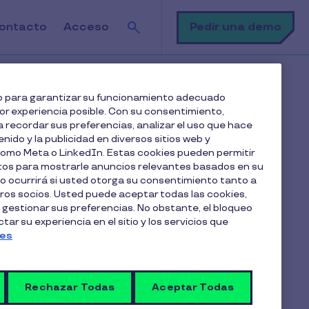
Buscar
Pedir una demo
ontacto
Acceso
kets digitales de Pluxee Restaurante?
web para garantizar su funcionamiento adecuado
jor experiencia posible. Con su consentimiento,
 recordar sus preferencias, analizar el uso que hace
enido y la publicidad en diversos sitios web y
 como Meta o LinkedIn. Estas cookies pueden permitir
atos para mostrarle anuncios relevantes basados en su
lo ocurrirá si usted otorga su consentimiento tanto a
os socios. Usted puede aceptar todas las cookies,
Artículos en esta categoría
 gestionar sus preferencias. No obstante, el bloqueo
Gestión de beneficios a
ar su experiencia en el sitio y los servicios que
ies
empleados
Rechazar Todas
Aceptar Todas
¿Cómo funciona el beneficio de