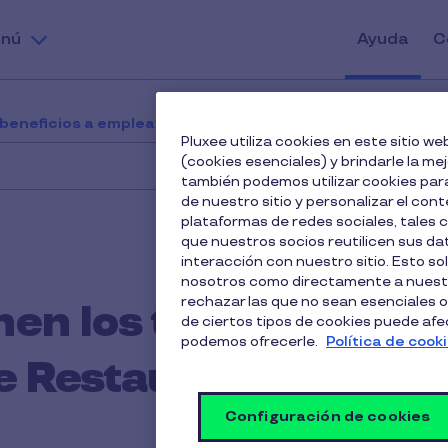
nú
Ayuda
C
 beneficios a empleados
¿Qué ventajas tienen los tic
Pluxee utiliza cookies en este sitio 
(cookies esenciales) y brindarle la me
también podemos utilizar cookies para
de nuestro sitio y personalizar el cont
plataformas de redes sociales, tales
que nuestros socios reutilicen sus d
interacción con nuestro sitio. Esto so
nosotros como directamente a nuestr
rechazar las que no sean esenciales o
en los tickets
de ciertos tipos de cookies puede afect
podemos ofrecerle.
Política de cook
ee Restaurante?
Configuración de cookies