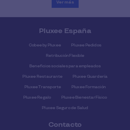
Ver más
Pluxee España
Cobee by Pluxee
Pluxee Pedidos
Retribución Flexible
Beneficios sociales para empleados
Pluxee Restaurante
Pluxee Guardería
Pluxee Transporte
Pluxee Formación
Pluxee Regalo
Pluxee Bienestar Físico
Pluxee Seguro de Salud
Contacto