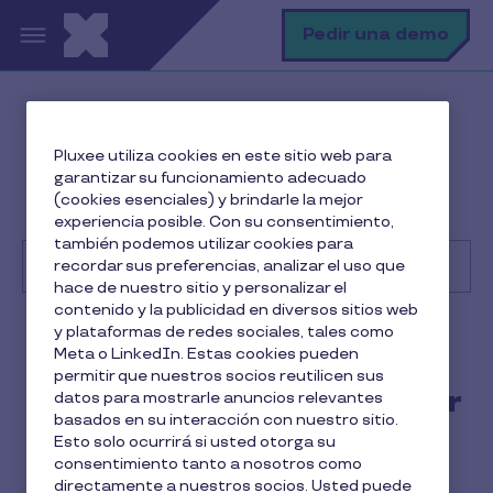
Pasar al contenido principal
B
Pedir una demo
Centro de Ayuda
Cliente
Pluxee utiliza cookies en este sitio web para
Gestión de beneficios a empleados
garantizar su funcionamiento adecuado
¿Qué servicios puede incluir un Plan de retribución
(cookies esenciales) y brindarle la mejor
flexible?
experiencia posible. Con su consentimiento,
también podemos utilizar cookies para
recordar sus preferencias, analizar el uso que
hace de nuestro sitio y personalizar el
contenido y la publicidad en diversos sitios web
Buscar
y plataformas de redes sociales, tales como
Cliente
Meta o LinkedIn. Estas cookies pueden
permitir que nuestros socios reutilicen sus
¿Qué servicios puede incluir
datos para mostrarle anuncios relevantes
basados en su interacción con nuestro sitio.
un Plan de retribución
Esto solo ocurrirá si usted otorga su
consentimiento tanto a nosotros como
flexible?
directamente a nuestros socios. Usted puede