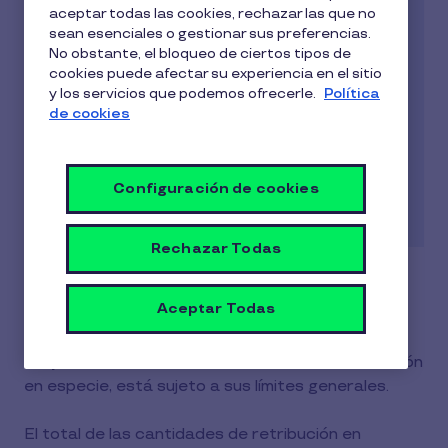
El beneficio Seguro de Salud permite a los
de
aceptar todas las cookies, rechazar las que no
empleados solicitar una póliza de Seguro de
lectura
sean esenciales o gestionar sus preferencias.
Salud desde la aplicación de Cobee by Pluxee
No obstante, el bloqueo de ciertos tipos de
que los cubra a ellos mismos y también a sus
cookies puede afectar su experiencia en el sitio
y los servicios que podemos ofrecerle.
Política
familiares (Solo cónyuges e hijos).
de cookies
El seguro de salud es flexible y personalizado
según las características específicas de cada
Configuración de cookies
empresa.
Rechazar Todas
Extensión fiscal
Aceptar Todas
Este beneficio está exento de IRPF para el
empleado
. Además, al ser considerado retribución
en especie, está sujeto a sus límites generales.
El total de las cantidades de retribución en