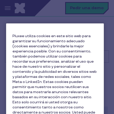
Pasar al contenido principal
B
Pedir una demo
Centro de Ayuda
Cliente
Pluxee utiliza cookies en este sitio web para
Gestión de beneficios a empleados
garantizar su funcionamiento adecuado
Beneficio Seguro de salud
(cookies esenciales) y brindarle la mejor
experiencia posible. Con su consentimiento,
también podemos utilizar cookies para
recordar sus preferencias, analizar el uso que
hace de nuestro sitio y personalizar el
Buscar
contenido y la publicidad en diversos sitios web
Cliente
y plataformas de redes sociales, tales como
Meta o LinkedIn. Estas cookies pueden
Beneficio Seguro de salud
permitir que nuestros socios reutilicen sus
datos para mostrarle anuncios relevantes
basados en su interacción con nuestro sitio.
3 min de lectura
4 Noviembre 2025
Esto solo ocurrirá si usted otorga su
consentimiento tanto a nosotros como
3
min
directamente a nuestros socios. Usted puede