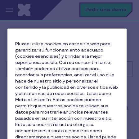
Pasar al contenido principal
B
Pedir una demo
Centro de Ayuda
Cliente
Pluxee utiliza cookies en este sitio web para
Gestión de beneficios a empleados
garantizar su funcionamiento adecuado
¿Qué gastos de envío hay en Pluxee Regalo?
(cookies esenciales) y brindarle la mejor
experiencia posible. Con su consentimiento,
también podemos utilizar cookies para
recordar sus preferencias, analizar el uso que
hace de nuestro sitio y personalizar el
Buscar
contenido y la publicidad en diversos sitios web
Cliente
y plataformas de redes sociales, tales como
Meta o LinkedIn. Estas cookies pueden
¿Qué gastos de envío hay en
permitir que nuestros socios reutilicen sus
datos para mostrarle anuncios relevantes
Pluxee Regalo?
basados en su interacción con nuestro sitio.
Esto solo ocurrirá si usted otorga su
1 min de lectura
4 Noviembre 2025
consentimiento tanto a nosotros como
directamente a nuestros socios. Usted puede