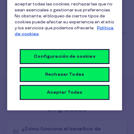
1
aceptar todas las cookies, rechazar las que no
El envío de este tipo de tarjetas no implica ningún
min
sean esenciales o gestionar sus preferencias.
tipo de gasto para el cliente o el beneficiario.
de
No obstante, el bloqueo de ciertos tipos de
lectura
cookies puede afectar su experiencia en el sitio
y los servicios que podemos ofrecerle.
Política
de cookies
Configuración de cookies
Rechazar Todas
Artículos en esta categoría
Aceptar Todas
Gestión de beneficios a
empleados
¿Cómo funciona el beneficio de