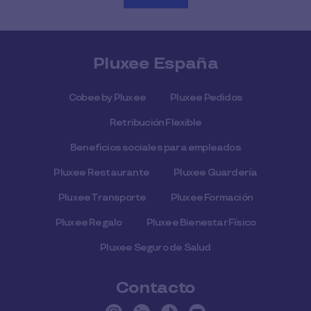
Pluxee España
Cobee by Pluxee
Pluxee Pedidos
Retribución Flexible
Beneficios sociales para empleados
Pluxee Restaurante
Pluxee Guardería
Pluxee Transporte
Pluxee Formación
Pluxee Regalo
Pluxee Bienestar Físico
Pluxee Seguro de Salud
Contacto