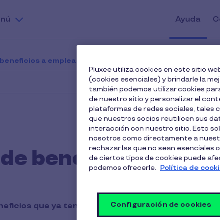
nú
Ayuda
C
 beneficios a empleados
Edición paquetes de benefic
Pluxee utiliza cookies en este sitio 
(cookies esenciales) y brindarle la me
también podemos utilizar cookies para
de nuestro sitio y personalizar el cont
plataformas de redes sociales, tales
que nuestros socios reutilicen sus d
interacción con nuestro sitio. Esto so
nosotros como directamente a nuestr
rechazar las que no sean esenciales o
de beneficios
de ciertos tipos de cookies puede afect
podemos ofrecerle.
Política de cook
Configuración de cookies
eficios que ya tengas creado.