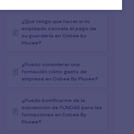
Guardería en Cobee by Pluxee?
¿Qué tengo que hacer si mi
empleado cancela el pago de
su guardería en Cobee by
Pluxee?
¿Puedo considerar una
formación cómo gasto de
empresa en Cobee By Pluxee?
¿Puedo bonificarme de la
subvención de FUNDAE para las
formaciones en Cobee By
Pluxee?