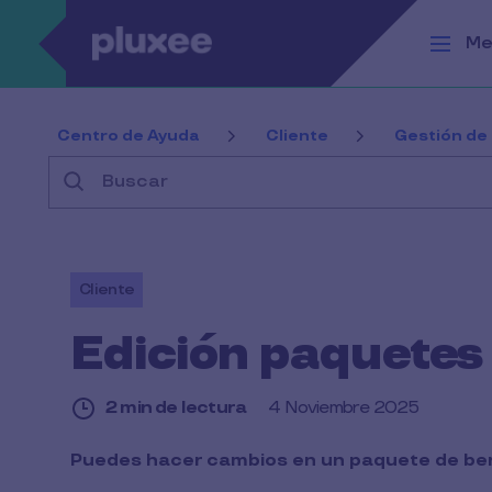
Pasar al contenido principal
Me
Centro de Ayuda
Cliente
Gestión de
Buscar
Cliente
Edición paquetes 
2 min de lectura
4 Noviembre 2025
2
Puedes hacer cambios en un paquete de ben
min
de