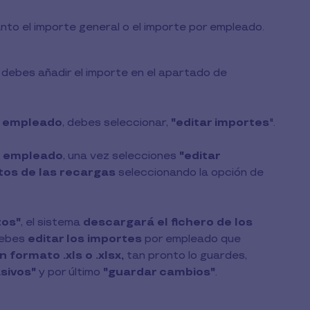
nto el importe general o el importe por empleado.
 debes añadir el importe en el apartado de
or empleado
, debes seleccionar,
"editar importes
".
or empleado
, una vez selecciones
"editar
tos de las recargas
seleccionando la opción de
tos"
, el sistema
descargará el fichero de los
debes
editar los importes
por empleado que
 formato .xls o .xlsx,
tan pronto lo guardes,
sivos"
y por último
"guardar cambios"
.