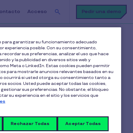
Buscar
Pedir una demo
ontacto
Acceso
ios
web para garantizar su funcionamiento adecuado
jor experiencia posible. Con su consentimiento,
 recordar sus preferencias, analizar el uso que hace
enido y la publicidad en diversos sitios web y
 como Meta o LinkedIn. Estas cookies pueden permitir
atos para mostrarle anuncios relevantes basados en su
lo ocurrirá si usted otorga su consentimiento tanto a
os socios. Usted puede aceptar todas las cookies,
Artículos en esta categoría
 gestionar sus preferencias. No obstante, el bloqueo
Gestión de beneficios a
ar su experiencia en el sitio y los servicios que
ies
empleados
Rechazar Todas
Aceptar Todas
¿Cómo funciona el beneficio de