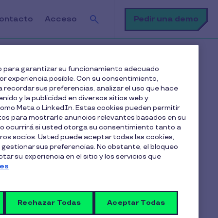
Buscar
Pedir una demo
ontacto
Acceso
web para garantizar su funcionamiento adecuado
jor experiencia posible. Con su consentimiento,
 recordar sus preferencias, analizar el uso que hace
enido y la publicidad en diversos sitios web y
 como Meta o LinkedIn. Estas cookies pueden permitir
atos para mostrarle anuncios relevantes basados en su
lo ocurrirá si usted otorga su consentimiento tanto a
os socios. Usted puede aceptar todas las cookies,
Artículos en esta categoría
 gestionar sus preferencias. No obstante, el bloqueo
Gestión de beneficios a
ar su experiencia en el sitio y los servicios que
ies
empleados
Rechazar Todas
Aceptar Todas
¿Cómo funciona el beneficio de