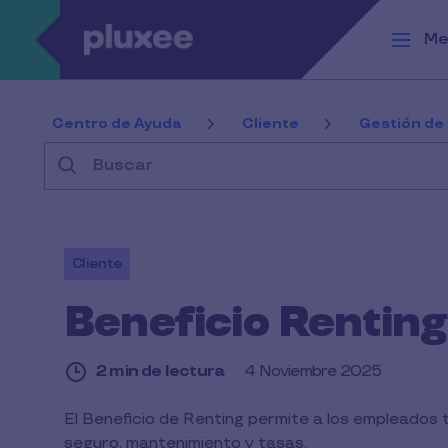
Pasar al contenido principal
Me
Centro de Ayuda
Cliente
Gestión de
Buscar
Cliente
Beneficio Renting
2 min de lectura
4 Noviembre 2025
2
El Beneficio de Renting permite a los empleados 
min
seguro, mantenimiento y tasas.
de