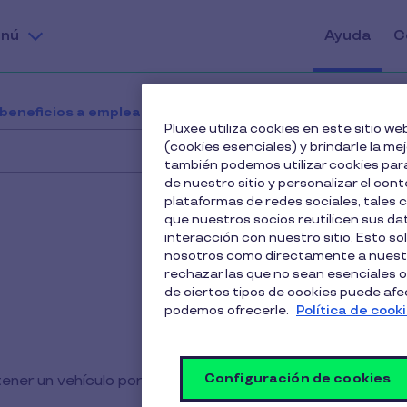
nú
Ayuda
C
 beneficios a empleados
Beneficio Renting
Pluxee utiliza cookies en este sitio 
(cookies esenciales) y brindarle la me
también podemos utilizar cookies para
de nuestro sitio y personalizar el cont
plataformas de redes sociales, tales
que nuestros socios reutilicen sus d
interacción con nuestro sitio. Esto so
nosotros como directamente a nuestr
rechazar las que no sean esenciales o
de ciertos tipos de cookies puede afect
podemos ofrecerle.
Política de cook
Configuración de cookies
tener un vehículo por una cuota mensual que incluye