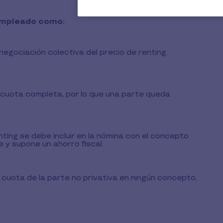
 empleado como:
negociación colectiva del precio de renting.
cuota completa, por lo que una parte queda
nting se debe incluir en la nómina con el concepto
e y supone un ahorro fiscal.
 cuota de la parte no privativa en ningún concepto,
.