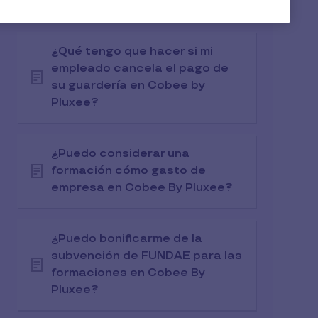
Guardería en Cobee by Pluxee?
¿Qué tengo que hacer si mi
empleado cancela el pago de
su guardería en Cobee by
Pluxee?
¿Puedo considerar una
formación cómo gasto de
empresa en Cobee By Pluxee?
¿Puedo bonificarme de la
subvención de FUNDAE para las
formaciones en Cobee By
Pluxee?