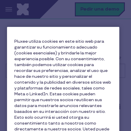
Pasar al contenido principal
B
Pedir una demo
Centro de Ayuda
Cliente
Pluxee utiliza cookies en este sitio web para
Gestión de beneficios a empleados
garantizar su funcionamiento adecuado
¿Cuánto tarda el saldo de mi Tarjeta restaurante
(cookies esenciales) y brindarle la mejor
Pluxee en estar disponible desde que se hace la carga?
experiencia posible. Con su consentimiento,
también podemos utilizar cookies para
recordar sus preferencias, analizar el uso que
hace de nuestro sitio y personalizar el
contenido y la publicidad en diversos sitios web
Buscar
y plataformas de redes sociales, tales como
Cliente
Meta o LinkedIn. Estas cookies pueden
permitir que nuestros socios reutilicen sus
¿Cuánto tarda el saldo de mi
datos para mostrarle anuncios relevantes
basados en su interacción con nuestro sitio.
Tarjeta restaurante Pluxee
Esto solo ocurrirá si usted otorga su
consentimiento tanto a nosotros como
en estar disponible desde
directamente a nuestros socios. Usted puede