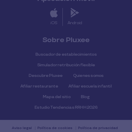
iOS
Android
Sobre Pluxee
Buscador de establecimientos
Simulador retribución flexible
Descubre Pluxee
Quienes somos
Afiliar restaurante
Afiliar escuela infantil
Mapa del sitio
Blog
Estudio Tendencias RRHH 2026
Aviso legal
Política de cookies
Política de privacidad