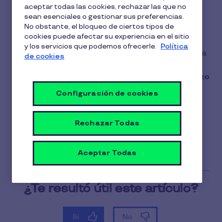
aceptar todas las cookies, rechazar las que no
que se hace la carga?
sean esenciales o gestionar sus preferencias.
No obstante, el bloqueo de ciertos tipos de
1 min de lectura
4 Noviembre 2025
cookies puede afectar su experiencia en el sitio
y los servicios que podemos ofrecerle.
Política
1
El saldo de la Tarjeta restaurante Pluxee se carga
de cookies
min
rápidamente: una vez confirmado el pago de la
de
lectura
recarga,
el saldo estará disponible en un plazo
de 24 horas laborables
.
Configuración de cookies
Esto se aplica tanto a la Tarjeta restaurante
Rechazar Todas
como al ticket de transporte Pluxee, asegurando
una gestión ágil para los usuarios.
Aceptar Todas