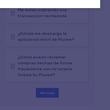
Me están cobrando una
transaccion rechazada
¿Dónde me descargo la
aplicación móvil de Pluxee?
¿Cómo puedo reclamar
compras hechas de forma
fraudulenta con mi tarjeta
Cobee by Pluxee?
Ver más