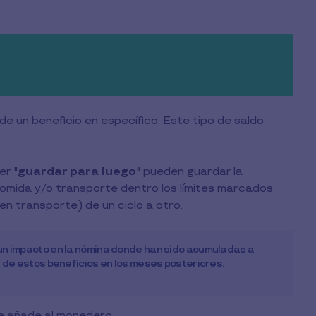
 un beneficio en específico. Este tipo de saldo
er "
guardar para luego
" pueden guardar la
comida y/o transporte dentro los límites marcados
 en transporte) de un ciclo a otro.
n impacto en la nómina donde han sido acumuladas a
 de estos beneficios en los meses posteriores.
se añade al monedero.