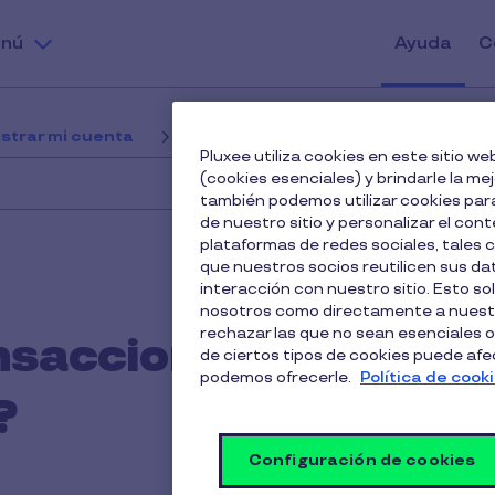
nú
Ayuda
C
strar mi cuenta
¿Qué tipos de transacciones hay en la
Pluxee utiliza cookies en este sitio 
(cookies esenciales) y brindarle la me
también podemos utilizar cookies para
de nuestro sitio y personalizar el cont
plataformas de redes sociales, tales
que nuestros socios reutilicen sus d
interacción con nuestro sitio. Esto so
nosotros como directamente a nuestr
rechazar las que no sean esenciales o
nsacciones hay en
de ciertos tipos de cookies puede afect
podemos ofrecerle.
Política de cook
?
Configuración de cookies