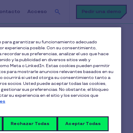
Buscar
Pedir una demo
ontacto
Acceso
 app y en la web?
web para garantizar su funcionamiento adecuado
jor experiencia posible. Con su consentimiento,
 recordar sus preferencias, analizar el uso que hace
enido y la publicidad en diversos sitios web y
 como Meta o LinkedIn. Estas cookies pueden permitir
atos para mostrarle anuncios relevantes basados en su
lo ocurrirá si usted otorga su consentimiento tanto a
os socios. Usted puede aceptar todas las cookies,
Artículos en esta categoría
 gestionar sus preferencias. No obstante, el bloqueo
Administrar mi cuenta
ar su experiencia en el sitio y los servicios que
ies
Motivos por los que no podrás
Rechazar Todas
realizar una compra.
Aceptar Todas