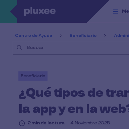
Pasar al contenido principal
Me
Centro de Ayuda
Beneficiario
Admini
Buscar
Beneficiario
¿Qué tipos de tra
la app y en la web
2 min de lectura
4 Noviembre 2025