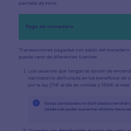
pantalla de inicio.
Pago de monedero
Transacciones pagadas con saldo del monedero de
puede venir de diferentes fuentes:
Los usuarios que tengan la opción de encend
cantidad no disfrutada en los beneficios de 
por la ley (11€ al día en comida y 136€ al mes
Estas cantidades no disfrutadas tendrán u
cambio de poder aumentar el límite mensual
Al recibir una
devolución
el saldo devuelto 