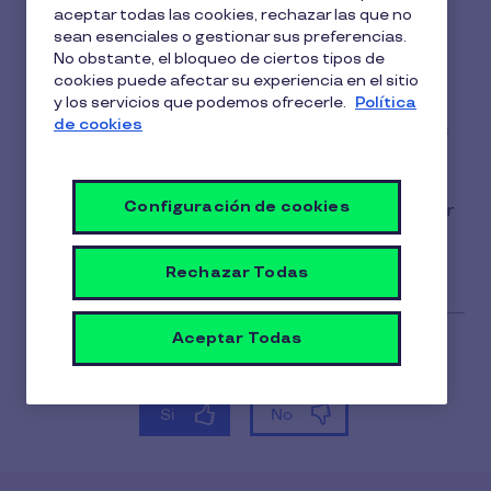
aceptar todas las cookies, rechazar las que no
1 min de lectura
4 Noviembre 2025
sean esenciales o gestionar sus preferencias.
No obstante, el bloqueo de ciertos tipos de
1
Para poder
beneficiarse
de la exención en IRPF,
cookies puede afectar su experiencia en el sitio
min
y los servicios que podemos ofrecerle.
Política
la cantidad máxima destinada al servicio Pluxee
de
de cookies
lectura
Restaurante o Cheques restaurante será de 11€
diarios (en territorio común).
Configuración de cookies
En el caso de País Vasco y Navarra este límite por
persona y día también será de 11€.
Rechazar Todas
Aceptar Todas