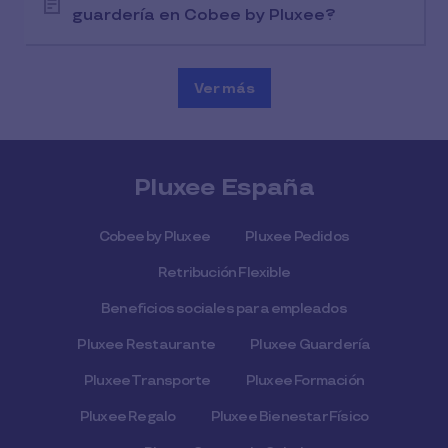
guardería en Cobee by Pluxee?
Ver más
Pluxee España
Cobee by Pluxee
Pluxee Pedidos
Retribución Flexible
Beneficios sociales para empleados
Pluxee Restaurante
Pluxee Guardería
Pluxee Transporte
Pluxee Formación
Pluxee Regalo
Pluxee Bienestar Físico