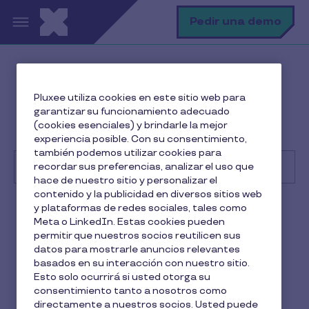
Pasar al contenido principal
B
Pedir una demo
Centro de Ayuda
Beneficiario
Pluxee utiliza cookies en este sitio web para
Uso de tarjeta y beneficios
garantizar su funcionamiento adecuado
¿Cuál es el importe máximo de tarjeta para
(cookies esenciales) y brindarle la mejor
restaurante en España?
experiencia posible. Con su consentimiento,
también podemos utilizar cookies para
recordar sus preferencias, analizar el uso que
hace de nuestro sitio y personalizar el
contenido y la publicidad en diversos sitios web
Buscar
y plataformas de redes sociales, tales como
Beneficiario
Meta o LinkedIn. Estas cookies pueden
permitir que nuestros socios reutilicen sus
¿Cuál es el importe máximo
datos para mostrarle anuncios relevantes
basados en su interacción con nuestro sitio.
de tarjeta para restaurante
Esto solo ocurrirá si usted otorga su
consentimiento tanto a nosotros como
en España?
directamente a nuestros socios. Usted puede