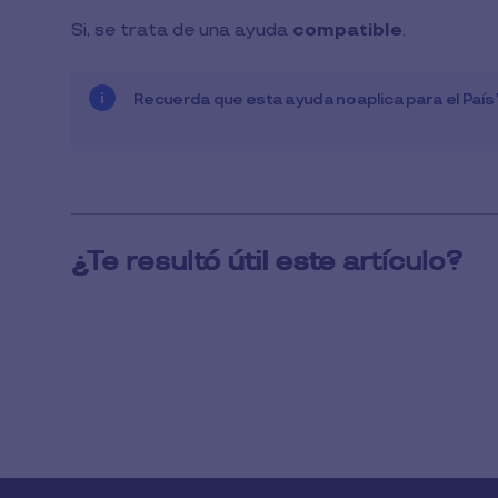
1
Si, se trata de una ayuda
compatible
.
min
de
lectura
Recuerda que esta ayuda no aplica para el País