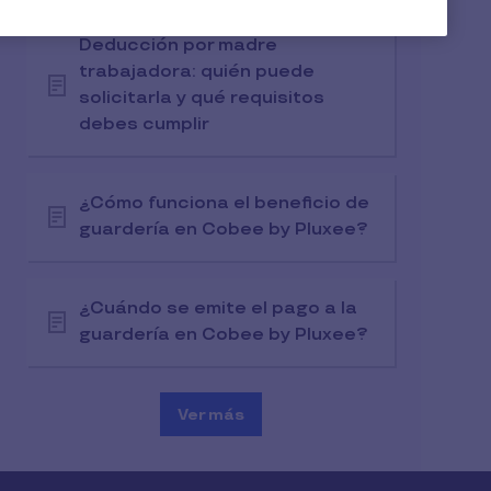
Deducción por madre
trabajadora: quién puede
solicitarla y qué requisitos
debes cumplir
¿Cómo funciona el beneficio de
guardería en Cobee by Pluxee?
¿Cuándo se emite el pago a la
guardería en Cobee by Pluxee?
Ver más