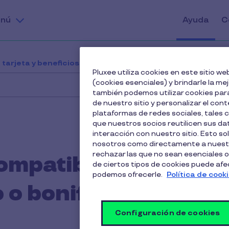
nú
Ayuda
C
 tarjeta y beneficios
¿El beneficio es compatible con 
Pluxee utiliza cookies en este sitio 
(cookies esenciales) y brindarle la me
también podemos utilizar cookies para
de nuestro sitio y personalizar el cont
plataformas de redes sociales, tales
que nuestros socios reutilicen sus d
interacción con nuestro sitio. Esto so
nosotros como directamente a nuestr
rechazar las que no sean esenciales o
compatible con
de ciertos tipos de cookies puede afect
podemos ofrecerle.
Política de cook
 o bonificaciones?
Configuración de cookies