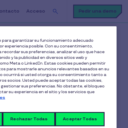
Buscar
Pedir una demo
ontacto
Acceso
ayudas del Estado o bonificaciones?
web para garantizar su funcionamiento adecuado
jor experiencia posible. Con su consentimiento,
 recordar sus preferencias, analizar el uso que hace
enido y la publicidad en diversos sitios web y
 como Meta o LinkedIn. Estas cookies pueden permitir
atos para mostrarle anuncios relevantes basados en su
lo ocurrirá si usted otorga su consentimiento tanto a
os socios. Usted puede aceptar todas las cookies,
Artículos en esta categoría
 gestionar sus preferencias. No obstante, el bloqueo
Uso de tarjeta y beneficios
ar su experiencia en el sitio y los servicios que
ies
¿Cómo solicito una guardería
Rechazar Todas
en Cobee by Pluxee?
Aceptar Todas