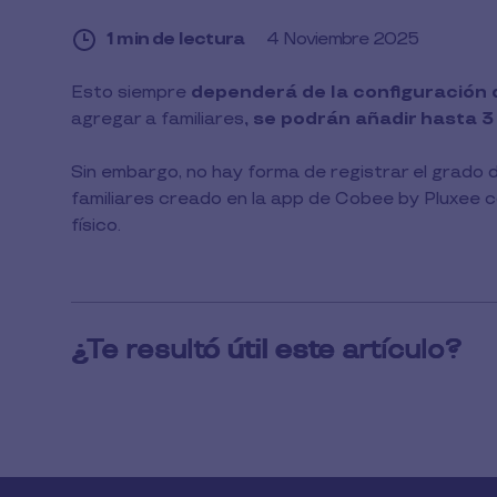
1 min de lectura
4 Noviembre 2025
1
Esto siempre
dependerá de la configuración
min
agregar a familiares
, se podrán añadir hasta 
de
lectura
Sin embargo, no hay forma de registrar el grado d
familiares creado en la app de Cobee by Pluxee co
físico.