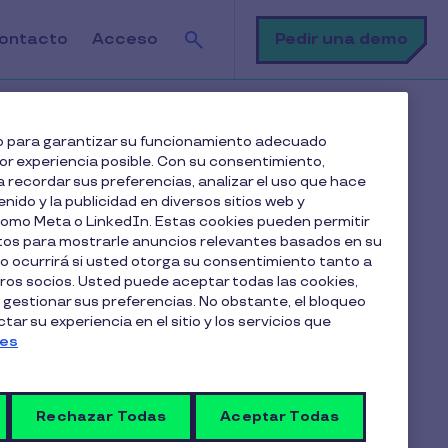
Buscar
Pedir una demo
ontacto
Acceso
s miembros puedo añadir al beneficio de Gimnasio?
web para garantizar su funcionamiento adecuado
jor experiencia posible. Con su consentimiento,
 recordar sus preferencias, analizar el uso que hace
enido y la publicidad en diversos sitios web y
 como Meta o LinkedIn. Estas cookies pueden permitir
atos para mostrarle anuncios relevantes basados en su
lo ocurrirá si usted otorga su consentimiento tanto a
os socios. Usted puede aceptar todas las cookies,
Artículos en esta categoría
 gestionar sus preferencias. No obstante, el bloqueo
Uso de tarjeta y beneficios
ar su experiencia en el sitio y los servicios que
ies
¿Cómo solicito una guardería
Rechazar Todas
en Cobee by Pluxee?
Aceptar Todas