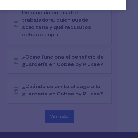
Deducción por madre
trabajadora: quién puede
solicitarla y qué requisitos
debes cumplir
¿Cómo funciona el beneficio de
guardería en Cobee by Pluxee?
¿Cuándo se emite el pago a la
guardería en Cobee by Pluxee?
Ver más