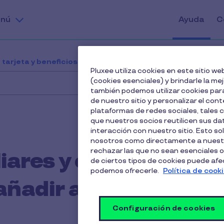
nú
Ayuda
C
 tarjeta y beneficios
¿Qué tipo de familiares y cuánto
Pluxee utiliza cookies en este sitio 
(cookies esenciales) y brindarle la me
también podemos utilizar cookies para
de nuestro sitio y personalizar el cont
plataformas de redes sociales, tales
que nuestros socios reutilicen sus d
interacción con nuestro sitio. Esto so
nosotros como directamente a nuestr
rechazar las que no sean esenciales o
liares y cuántos
de ciertos tipos de cookies puede afect
podemos ofrecerle.
Política de cook
ñadir al beneficio
Configuración de cookies