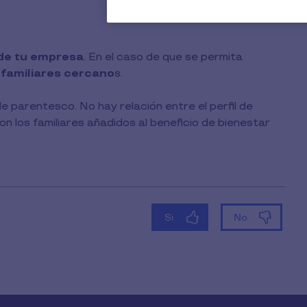
 de tu empresa
. En el caso de que se permita
3 familiares cercano
s.
e parentesco. No hay relación entre el perfil de
n los familiares añadidos al beneficio de bienestar