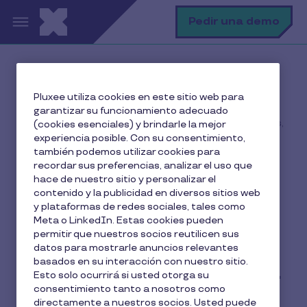
Pasar al contenido principal
B
Pedir una demo
Inicio
El blog de Pluxee
Pluxee utiliza cookies en este sitio web para
Gestión RRHH
garantizar su funcionamiento adecuado
Novación de contrato en la Retribución Flexible: qué es,
(cookies esenciales) y brindarle la mejor
cuándo se necesita y cómo funciona
experiencia posible. Con su consentimiento,
también podemos utilizar cookies para
recordar sus preferencias, analizar el uso que
hace de nuestro sitio y personalizar el
contenido y la publicidad en diversos sitios web
Novación de contrato en
y plataformas de redes sociales, tales como
la Retribución Flexible:
Meta o LinkedIn. Estas cookies pueden
permitir que nuestros socios reutilicen sus
qué es, cuándo se
datos para mostrarle anuncios relevantes
basados en su interacción con nuestro sitio.
necesita y cómo funciona
Esto solo ocurrirá si usted otorga su
consentimiento tanto a nosotros como
directamente a nuestros socios. Usted puede
5 min de lectura