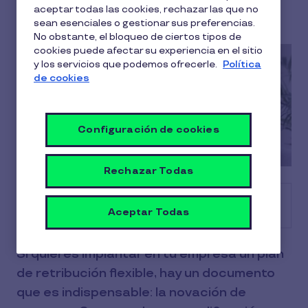
Ainhoa Muguerza
aceptar todas las cookies, rechazar las que no
28 Abril 2026
sean esenciales o gestionar sus preferencias.
No obstante, el bloqueo de ciertos tipos de
cookies puede afectar su experiencia en el sitio
y los servicios que podemos ofrecerle.
Política
de cookies
Configuración de cookies
Rechazar Todas
Tabla de contenido
Aceptar Todas
Si quieres implantar en tu empresa un plan
de retribución flexible, hay un documento
que es indispensable: la novación de