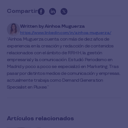
Compartir
this
article
Written by
Ainhoa Muguerza
on
https://www.linkedin.com/in/ainhoa-muguerza/
social
Ainhoa Muguerza cuenta con más de diez años de
media
experiencia en la creación y redacción de contenidos
relacionados con el ámbito de RRHH, la gestión
empresarial y la comunicación. Estudió Periodismo en
Madrid y poco a poco se especializó en Marketing. Tras
pasar por distintos medios de comunicación y empresas,
actualmente trabaja como Demand Generation
Specialist en Pluxee.
Artículos relacionados