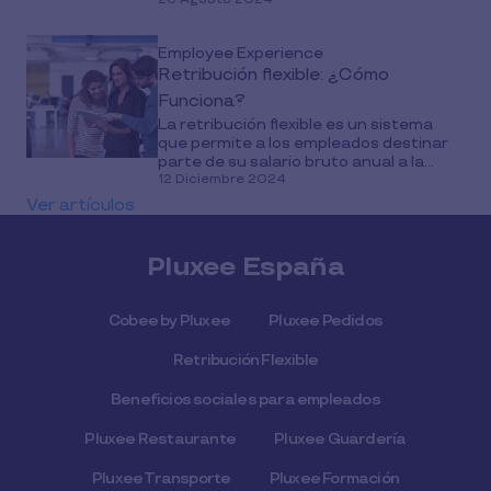
Employee Experience
Retribución flexible: ¿Cómo
Funciona?
La retribución flexible es un sistema
que permite a los empleados destinar
parte de su salario bruto anual a la...
12 Diciembre 2024
Ver artículos
Pluxee España
Cobee by Pluxee
Pluxee Pedidos
Retribución Flexible
Beneficios sociales para empleados
Pluxee Restaurante
Pluxee Guardería
Pluxee Transporte
Pluxee Formación