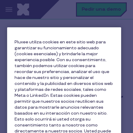
Pasar al contenido principal
B
Pedir una demo
Inicio
El blog de Pluxee
Pluxee utiliza cookies en este sitio web para
Beneficios para empleados
garantizar su funcionamiento adecuado
De la nómina a la propuesta de valor: cuidar al talento
(cookies esenciales) y brindarle la mejor
es estratégico
experiencia posible. Con su consentimiento,
también podemos utilizar cookies para
recordar sus preferencias, analizar el uso que
hace de nuestro sitio y personalizar el
contenido y la publicidad en diversos sitios web
De la nómina a la
y plataformas de redes sociales, tales como
propuesta de valor: cuidar
Meta o LinkedIn. Estas cookies pueden
permitir que nuestros socios reutilicen sus
al talento es estratégico
datos para mostrarle anuncios relevantes
basados en su interacción con nuestro sitio.
Esto solo ocurrirá si usted otorga su
6 min de lectura
MºÁngeles Aguilar
consentimiento tanto a nosotros como
18 Marzo 2026
directamente a nuestros socios. Usted puede