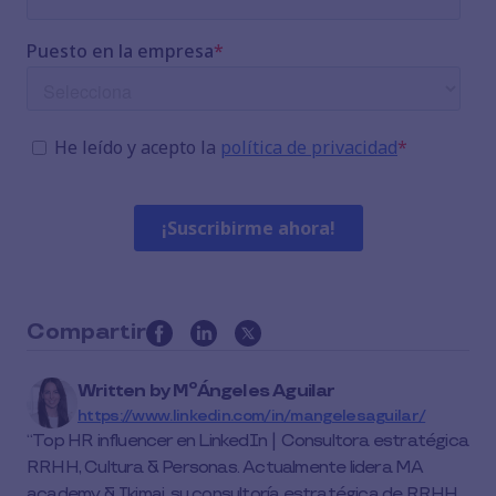
Compartir
this
article
Written by
MºÁngeles Aguilar
on
https://www.linkedin.com/in/mangelesaguilar/
social
Top HR influencer en LinkedIn | Consultora estratégica
media
RRHH, Cultura & Personas. Actualmente lidera MA
academy & Ikimai, su consultoría estratégica de RRHH