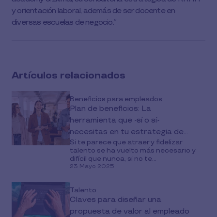
y orientación laboral, además de ser docente en
diversas escuelas de negocio.
Artículos relacionados
Beneficios para empleados
Plan de beneficios: La
herramienta que -sí o sí-
necesitas en tu estrategia de
Si te parece que atraer y fidelizar
talento
talento se ha vuelto más necesario y
difícil que nunca, si no te...
23 Mayo 2025
Talento
Claves para diseñar una
propuesta de valor al empleado