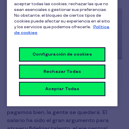
aceptar todas las cookies, rechazar las que no
sean esenciales o gestionar sus preferencias.
No obstante, el bloqueo de ciertos tipos de
cookies puede afectar su experiencia en el sitio
y los servicios que podemos ofrecerle.
Política
de cookies
Configuración de cookies
Rechazar Todas
Tabla de contenido
Aceptar Todas
Durante años, en Recursos Humanos nos
hemos contado una historia cómoda: si
pagamos bien, la gente se quedará. El
salario ha sido el gran argumento para
atraer y fidelizar talento, el eje central