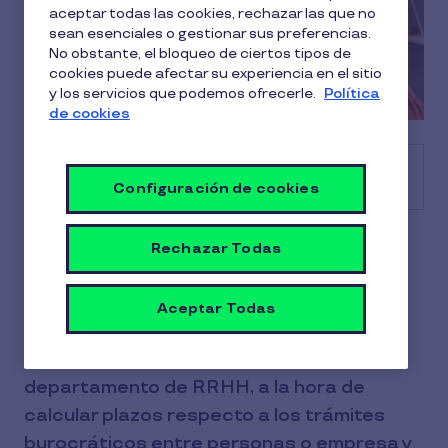
aceptar todas las cookies, rechazar las que no
sean esenciales o gestionar sus preferencias.
No obstante, el bloqueo de ciertos tipos de
cookies puede afectar su experiencia en el sitio
y los servicios que podemos ofrecerle.
Política
de cookies
Tabla de contenido
Configuración de cookies
Conocer el significado de los días hábiles,
Rechazar Todas
cuántos hay o cómo calcularlos es, en el
ámbito laboral en España, un punto de
Aceptar Todas
partida importante. Lo es para los
empleados y empleadas, también para el
departamento de RRHH, a la hora de
calcular plazos respecto a los trámites
burocráticos entre personas o empresa y