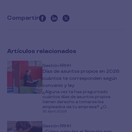
Compartir
this
article
on
social
Artículos relacionados
media
Gestión RRHH
Días de asuntos propios en 2026:
cuántos te corresponden según
convenio y ley
¿Alguna vez te has preguntado
cuántos días de asuntos propios
tienen derecho a tomarse los
empleados de tu empresa? ¿O...
16 Abril 2026
Gestión RRHH
¿Cómo calcular el finiquito por