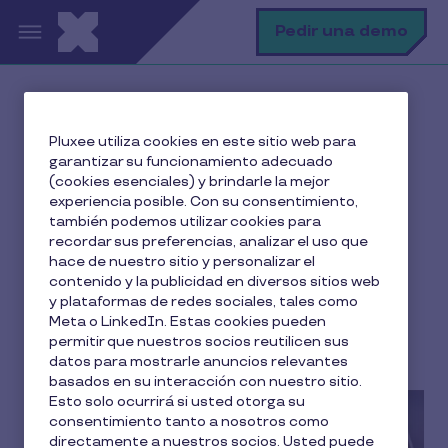
Pasar al contenido principal
B
Pedir una demo
Inicio
El blog de Pluxee
Pluxee utiliza cookies en este sitio web para
Gestión RRHH
garantizar su funcionamiento adecuado
Días hábiles: qué son y cómo se computan
(cookies esenciales) y brindarle la mejor
experiencia posible. Con su consentimiento,
también podemos utilizar cookies para
recordar sus preferencias, analizar el uso que
hace de nuestro sitio y personalizar el
Días hábiles: qué son y
contenido y la publicidad en diversos sitios web
cómo se computan
y plataformas de redes sociales, tales como
Meta o LinkedIn. Estas cookies pueden
permitir que nuestros socios reutilicen sus
4 min de lectura
8 Octubre 2025
datos para mostrarle anuncios relevantes
basados en su interacción con nuestro sitio.
Esto solo ocurrirá si usted otorga su
consentimiento tanto a nosotros como
directamente a nuestros socios. Usted puede