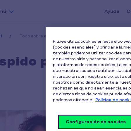
nú
Ayuda
C
H
Todo sobre el despido por causas económicas
Pluxee utiliza cookies en este sitio 
(cookies esenciales) y brindarle la me
también podemos utilizar cookies para
espido por causas
de nuestro sitio y personalizar el cont
plataformas de redes sociales, tales
que nuestros socios reutilicen sus d
interacción con nuestro sitio. Esto so
nosotros como directamente a nuestr
rechazar las que no sean esenciales o
de ciertos tipos de cookies puede afect
podemos ofrecerle.
Política de cook
Configuración de cookies