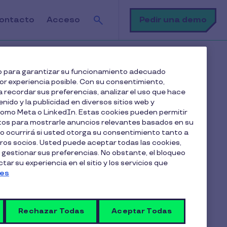
Buscar
Pedir una demo
ontacto
Acceso
web para garantizar su funcionamiento adecuado
jor experiencia posible. Con su consentimiento,
 recordar sus preferencias, analizar el uso que hace
Tabla de contenido
enido y la publicidad en diversos sitios web y
 como Meta o LinkedIn. Estas cookies pueden permitir
atos para mostrarle anuncios relevantes basados en su
¿Qué es el despido por causas
lo ocurrirá si usted otorga su consentimiento tanto a
económicas?
os socios. Usted puede aceptar todas las cookies,
Causas válidas para un despido económico
 gestionar sus preferencias. No obstante, el bloqueo
ar su experiencia en el sitio y los servicios que
Proceso legal del despido
ies
Indemnización en el despido por causas
económicas: ¿cómo se calcula?
Rechazar Todas
Aceptar Todas
Pasos para calcular la indemnización: