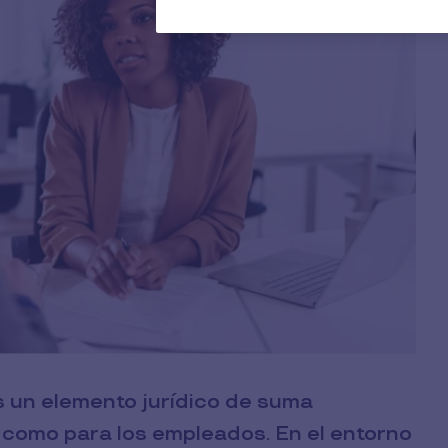
 un elemento jurídico de suma
 como para los empleados. En el entorno