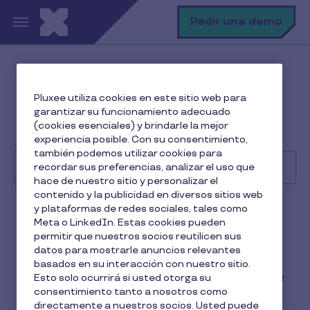
Pasar al contenido principal
B
Pedir una demo
Centro de Ayuda
Cliente
Pluxee utiliza cookies en este sitio web para
Administrar mi cuenta Pluxee
garantizar su funcionamiento adecuado
¿Cómo restaurar a un usuario de baja permanente en
(cookies esenciales) y brindarle la mejor
Cobee by Pluxee?
experiencia posible. Con su consentimiento,
también podemos utilizar cookies para
recordar sus preferencias, analizar el uso que
hace de nuestro sitio y personalizar el
contenido y la publicidad en diversos sitios web
Buscar
y plataformas de redes sociales, tales como
Cliente
Meta o LinkedIn. Estas cookies pueden
permitir que nuestros socios reutilicen sus
¿Cómo restaurar a un
datos para mostrarle anuncios relevantes
basados en su interacción con nuestro sitio.
usuario de baja permanente
Esto solo ocurrirá si usted otorga su
consentimiento tanto a nosotros como
en Cobee by Pluxee?
directamente a nuestros socios. Usted puede