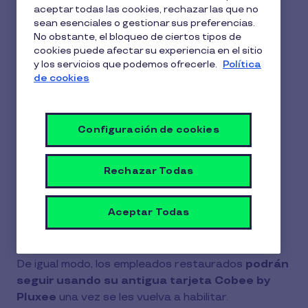
aceptar todas las cookies, rechazar las que no
1 min de lectura
15 Junio 2026
sean esenciales o gestionar sus preferencias.
No obstante, el bloqueo de ciertos tipos de
1
Restaurar es una acción disponible para los
cookies puede afectar su experiencia en el sitio
min
y los servicios que podemos ofrecerle.
Política
empleados en estado de baja permanente.
de
de cookies
lectura
Con esta acción,
los empleados van a volver a
ser dados de alta automáticamente
y
Configuración de cookies
activados en su grupo de empleados y podrán
disfrutar de todas las ventajas de su plan de
beneficios.
Rechazar Todas
Los empleados
van a pasar al estado anterior
Aceptar Todas
en el que se encontraban
, que puede ser:
invitado o habilitado.
De igual modo, los empleados restaurados
podrán
seguir usando su antigua tarjeta Cobee by
Pluxee
una vez se les vuelva a habilitar.