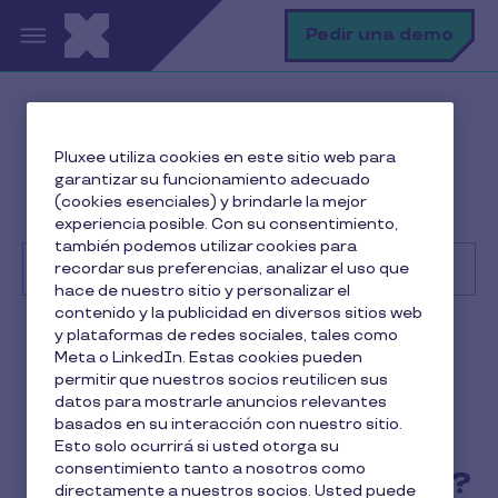
Pasar al contenido principal
B
Pedir una demo
Centro de Ayuda
Cliente
Pluxee utiliza cookies en este sitio web para
Administrar mi cuenta Pluxee
garantizar su funcionamiento adecuado
¿Cómo invitar a nuevos usuarios para gestionar la
(cookies esenciales) y brindarle la mejor
plataforma Cobee by Pluxee?
experiencia posible. Con su consentimiento,
también podemos utilizar cookies para
recordar sus preferencias, analizar el uso que
hace de nuestro sitio y personalizar el
contenido y la publicidad en diversos sitios web
Buscar
y plataformas de redes sociales, tales como
Cliente
Meta o LinkedIn. Estas cookies pueden
permitir que nuestros socios reutilicen sus
¿Cómo invitar a nuevos
datos para mostrarle anuncios relevantes
basados en su interacción con nuestro sitio.
usuarios para gestionar la
Esto solo ocurrirá si usted otorga su
consentimiento tanto a nosotros como
plataforma Cobee by Pluxee?
directamente a nuestros socios. Usted puede