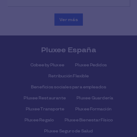
Ver más
Pluxee España
Cobee by Pluxee
Pluxee Pedidos
Retribución Flexible
Beneficios sociales para empleados
Pluxee Restaurante
Pluxee Guardería
Pluxee Transporte
Pluxee Formación
Pluxee Regalo
Pluxee Bienestar Físico
Pluxee Seguro de Salud