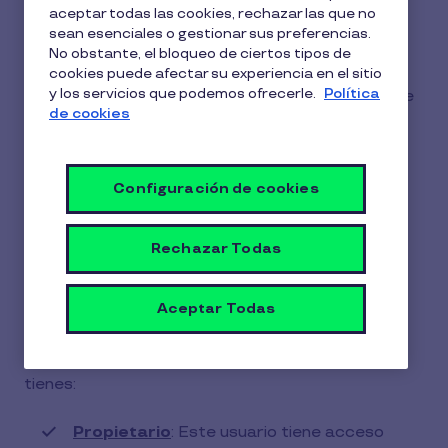
aceptar todas las cookies, rechazar las que no
1 min de lectura
15 Junio 2026
sean esenciales o gestionar sus preferencias.
No obstante, el bloqueo de ciertos tipos de
1
Si quieres añadir nuevos administradores a la
cookies puede afectar su experiencia en el sitio
min
y los servicios que podemos ofrecerle.
Política
plataforma, debes de hacerlo desde la
sección
de
de
de cookies
lectura
Ajustes > Miembros del equipo > Añadir
miembros.
Configuración de cookies
Aquí tendrás acceso a gestionar y añadir nuevos
usuarios a la gestión de tu plataforma de Cobee
by Pluxee.
Rechazar Todas
Los usuarios tendrán diferentes permisos
Aceptar Todas
dependiendo del rol que tengan asignado.
Entre los distintos roles que puedes seleccionar
tienes:
Propietario
: Este usuario tiene acceso