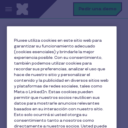
Pasar al contenido principal
B
Pedir una demo
Inicio
El blog de Pluxee
Pluxee utiliza cookies en este sitio web para
Beneficios para empleados
garantizar su funcionamiento adecuado
Cómo funciona la retribución flexible con seguro
(cookies esenciales) y brindarle la mejor
médico
experiencia posible. Con su consentimiento,
también podemos utilizar cookies para
recordar sus preferencias, analizar el uso que
hace de nuestro sitio y personalizar el
contenido y la publicidad en diversos sitios web
Cómo funciona la
y plataformas de redes sociales, tales como
retribución flexible con
Meta o LinkedIn. Estas cookies pueden
permitir que nuestros socios reutilicen sus
seguro médico
datos para mostrarle anuncios relevantes
basados en su interacción con nuestro sitio.
Esto solo ocurrirá si usted otorga su
7 min de lectura
Selene Mora
consentimiento tanto a nosotros como
19 Marzo 2026
directamente a nuestros socios. Usted puede