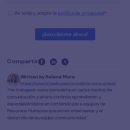
Compartir
this
article
Written by
Selene Mora
on
https://www.linkedin.com/in/selene-mora-cidad/
social
He trabajado como periodista en varios medios de
media
comunicación, y ahora continúo aprendiendo y
especializándome en contenido para equipos de
Recursos Humanos que ponen el bienestar y el
desarrollo de su equipo como prioridad.