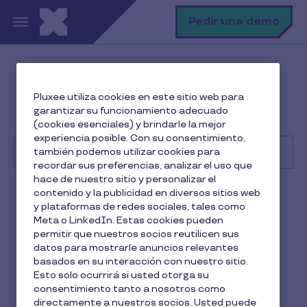
Pasar al contenido principal
B
Pedir una demo
Centro de Ayuda
Cliente
Pluxee utiliza cookies en este sitio web para
Facturación, pedidos y contratos
garantizar su funcionamiento adecuado
Cómo funciona la cuota mínimo del pricing
(cookies esenciales) y brindarle la mejor
experiencia posible. Con su consentimiento,
también podemos utilizar cookies para
recordar sus preferencias, analizar el uso que
hace de nuestro sitio y personalizar el
Buscar
contenido y la publicidad en diversos sitios web
Cliente
y plataformas de redes sociales, tales como
Meta o LinkedIn. Estas cookies pueden
Cómo funciona la cuota
permitir que nuestros socios reutilicen sus
datos para mostrarle anuncios relevantes
mínimo del pricing
basados en su interacción con nuestro sitio.
Esto solo ocurrirá si usted otorga su
1 min de lectura
4 Noviembre 2025
consentimiento tanto a nosotros como
directamente a nuestros socios. Usted puede