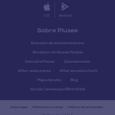
iOS
Android
Sobre Pluxee
Buscador de establecimientos
Simulador retribución flexible
Descubre Pluxee
Quienes somos
Afiliar restaurante
Afiliar escuela infantil
Mapa del sitio
Blog
Estudio Tendencias RRHH 2026
Aviso legal
Política de cookies
Política de privacidad