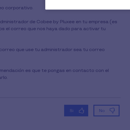
o corporativo.
administrador de Cobee by Pluxee en tu empresa (es
s el correo que nos haya dado para activar tu
l correo que use tu administrador sea tu correo
comendación es que te pongas en contacto con el
rlo.