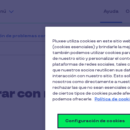
nú
Ayuda
C
ión de problemas comunes
¿Me puedo registrar con m
Pluxee utiliza cookies en este sitio 
(cookies esenciales) y brindarle la me
también podemos utilizar cookies para
de nuestro sitio y personalizar el cont
plataformas de redes sociales, tales
que nuestros socios reutilicen sus d
interacción con nuestro sitio. Esto so
nosotros como directamente a nuestr
rechazar las que no sean esenciales o
ar con mi correo
de ciertos tipos de cookies puede afect
podemos ofrecerle.
Política de cook
Configuración de cookies