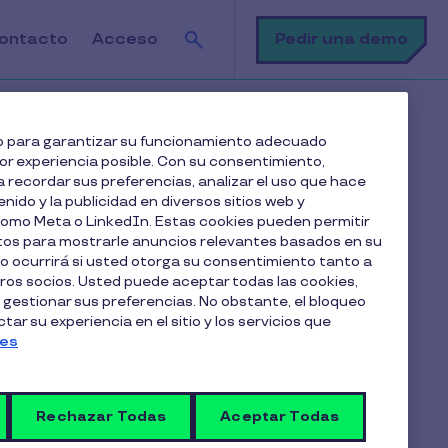
Buscar
Pedir una demo
ontacto
Acceso
i correo personal?
web para garantizar su funcionamiento adecuado
jor experiencia posible. Con su consentimiento,
 recordar sus preferencias, analizar el uso que hace
enido y la publicidad en diversos sitios web y
 como Meta o LinkedIn. Estas cookies pueden permitir
atos para mostrarle anuncios relevantes basados en su
lo ocurrirá si usted otorga su consentimiento tanto a
os socios. Usted puede aceptar todas las cookies,
Artículos en esta categoría
 gestionar sus preferencias. No obstante, el bloqueo
Solución de problemas
ar su experiencia en el sitio y los servicios que
ies
comunes
Rechazar Todas
Aceptar Todas
¿Cómo y dónde puedo usar mi