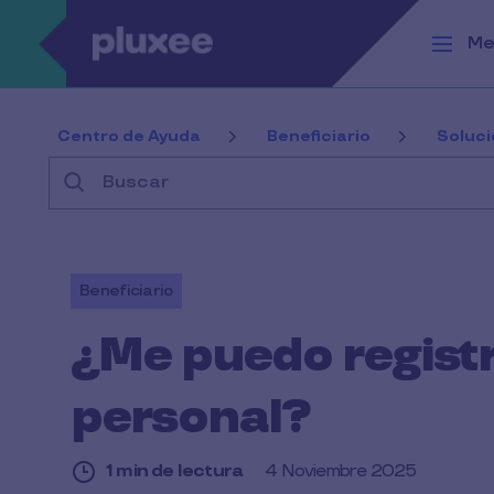
Pasar al contenido principal
Me
Centro de Ayuda
Beneficiario
Soluc
Buscar
Beneficiario
¿Me puedo registr
personal?
1 min de lectura
4 Noviembre 2025