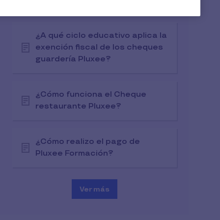
tarjeta restaurante Pluxee?
¿A qué ciclo educativo aplica la
exención fiscal de los cheques
guardería Pluxee?
¿Cómo funciona el Cheque
restaurante Pluxee?
¿Cómo realizo el pago de
Pluxee Formación?
Ver más