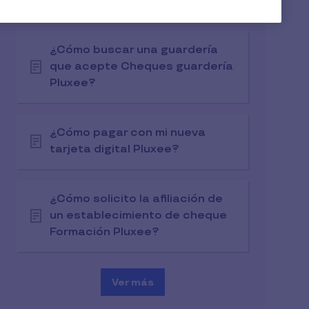
tarjeta restaurante Pluxee?
¿Cómo buscar una guardería
que acepte Cheques guardería
Pluxee?
¿Cómo pagar con mi nueva
tarjeta digital Pluxee?
¿Cómo solicito la afiliación de
un establecimiento de cheque
Formación Pluxee?
Ver más