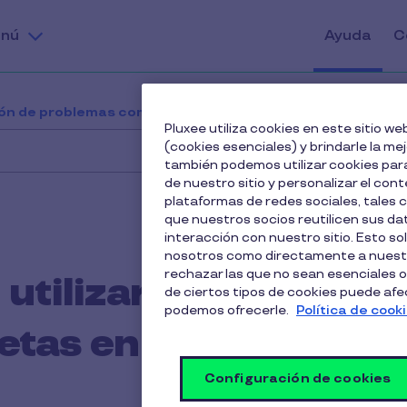
nú
Ayuda
C
ión de problemas comunes
¿Qué tarjeta debo utilizar
Pluxee utiliza cookies en este sitio 
(cookies esenciales) y brindarle la me
también podemos utilizar cookies para
de nuestro sitio y personalizar el cont
plataformas de redes sociales, tales
que nuestros socios reutilicen sus d
interacción con nuestro sitio. Esto so
nosotros como directamente a nuestr
rechazar las que no sean esenciales o
utilizar si me
de ciertos tipos de cookies puede afect
podemos ofrecerle.
Política de cook
etas en la app?
Configuración de cookies