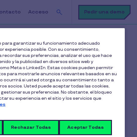
Buscar
Pedir una demo
ontacto
Acceso
 si me aparecen dos tarjetas en la app?
web para garantizar su funcionamiento adecuado
jor experiencia posible. Con su consentimiento,
 recordar sus preferencias, analizar el uso que hace
enido y la publicidad en diversos sitios web y
 como Meta o LinkedIn. Estas cookies pueden permitir
atos para mostrarle anuncios relevantes basados en su
lo ocurrirá si usted otorga su consentimiento tanto a
os socios. Usted puede aceptar todas las cookies,
Artículos en esta categoría
 gestionar sus preferencias. No obstante, el bloqueo
Solución de problemas
ar su experiencia en el sitio y los servicios que
ies
comunes
Rechazar Todas
Aceptar Todas
¿Cómo y dónde puedo usar mi