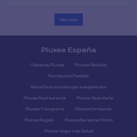
Ver más
Pluxee España
Cobee by Pluxee
Pluxee Pedidos
Retribución Flexible
Beneficios sociales para empleados
Pluxee Restaurante
Pluxee Guardería
Pluxee Transporte
Pluxee Formación
Pluxee Regalo
Pluxee Bienestar Físico
Pluxee Seguro de Salud