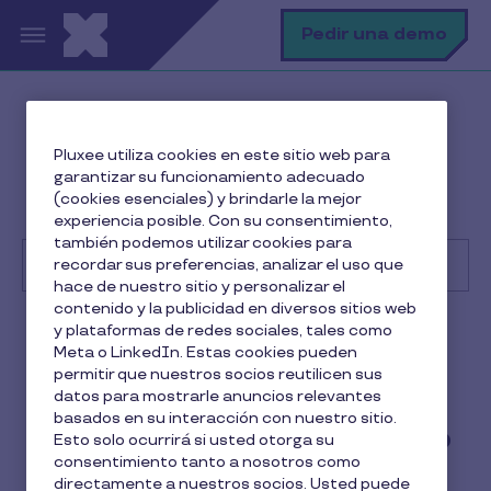
Pasar al contenido principal
B
Pedir una demo
Centro de Ayuda
Beneficiario
Pluxee utiliza cookies en este sitio web para
Solución de problemas comunes
garantizar su funcionamiento adecuado
¿Puedo pagar comida a domicilio con mis cheques o
(cookies esenciales) y brindarle la mejor
Tarjeta restaurante Pluxee?
experiencia posible. Con su consentimiento,
también podemos utilizar cookies para
recordar sus preferencias, analizar el uso que
hace de nuestro sitio y personalizar el
contenido y la publicidad en diversos sitios web
Buscar
y plataformas de redes sociales, tales como
Beneficiario
Meta o LinkedIn. Estas cookies pueden
permitir que nuestros socios reutilicen sus
¿Puedo pagar comida a
datos para mostrarle anuncios relevantes
basados en su interacción con nuestro sitio.
domicilio con mis cheques o
Esto solo ocurrirá si usted otorga su
consentimiento tanto a nosotros como
Tarjeta restaurante Pluxee?
directamente a nuestros socios. Usted puede