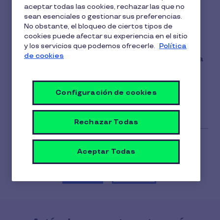
aceptar todas las cookies, rechazar las que no
1 min de lectura
4 Noviembre 2025
sean esenciales o gestionar sus preferencias.
No obstante, el bloqueo de ciertos tipos de
1
¡Claro que sí!
cookies puede afectar su experiencia en el sitio
min
y los servicios que podemos ofrecerle.
Política
Puedes utilizar tu ticket de comida o Tarjeta
de
de cookies
lectura
restaurante Pluxee para tus
pedidos de comida
a domicilio
, ya sea un r
estaurante o una
plataforma de entrega de comida
, siempre y
Configuración de cookies
cuando pertenezcan a nuestra red de afiliados.
Rechazar Todas
Aceptar Todas