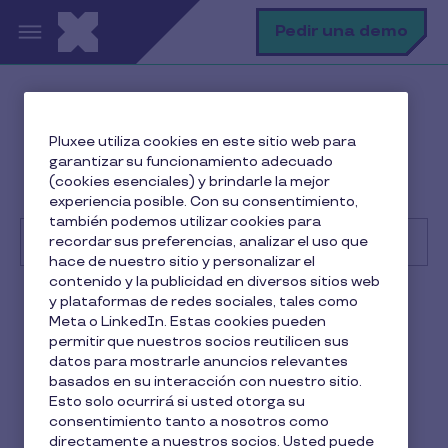
Pasar al contenido principal
B
Pedir una demo
Centro de Ayuda
Beneficiario
Pluxee utiliza cookies en este sitio web para
Solución de problemas comunes
garantizar su funcionamiento adecuado
¿Cuál es la diferencia entre el tipo marginal y el tipo
(cookies esenciales) y brindarle la mejor
medio?
experiencia posible. Con su consentimiento,
también podemos utilizar cookies para
recordar sus preferencias, analizar el uso que
hace de nuestro sitio y personalizar el
contenido y la publicidad en diversos sitios web
Buscar
y plataformas de redes sociales, tales como
Beneficiario
Meta o LinkedIn. Estas cookies pueden
permitir que nuestros socios reutilicen sus
¿Cuál es la diferencia entre
datos para mostrarle anuncios relevantes
basados en su interacción con nuestro sitio.
el tipo marginal y el tipo
Esto solo ocurrirá si usted otorga su
consentimiento tanto a nosotros como
medio?
directamente a nuestros socios. Usted puede