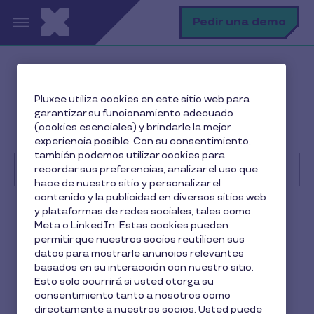
Pasar al contenido principal
B
Pedir una demo
Centro de Ayuda
Beneficiario
Pluxee utiliza cookies en este sitio web para
Primeros pasos
garantizar su funcionamiento adecuado
¿Utilizar Cobee by Pluxee tiene algún coste para mi o
(cookies esenciales) y brindarle la mejor
algún requisito o vinculación?
experiencia posible. Con su consentimiento,
también podemos utilizar cookies para
recordar sus preferencias, analizar el uso que
hace de nuestro sitio y personalizar el
contenido y la publicidad en diversos sitios web
Buscar
y plataformas de redes sociales, tales como
Beneficiario
Meta o LinkedIn. Estas cookies pueden
permitir que nuestros socios reutilicen sus
¿Utilizar Cobee by Pluxee
datos para mostrarle anuncios relevantes
basados en su interacción con nuestro sitio.
tiene algún coste para mi o
Esto solo ocurrirá si usted otorga su
consentimiento tanto a nosotros como
algún requisito o
directamente a nuestros socios. Usted puede