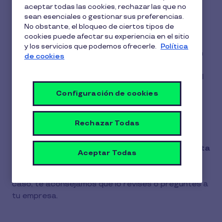
aceptar todas las cookies, rechazar las que no
vinculación?
sean esenciales o gestionar sus preferencias.
No obstante, el bloqueo de ciertos tipos de
1 min de lectura
4 Noviembre 2025
cookies puede afectar su experiencia en el sitio
y los servicios que podemos ofrecerle.
Política
1
No, no tiene coste ni necesitas cumplir con ningún
de cookies
min
requisito una vez que tu empresa te de de alta.
de
lectura
Tan solo tienes que descargarte la app y firmar el
contrato de novación para permitir a tu empresa
Configuración de cookies
ofrecerte los
beneficios de Cobee by Pluxee
.
¡Todo listo para empezar a disfrutar de tus
Rechazar Todas
beneficios!
La
primera tarjeta física, además de la tarjeta
Aceptar Todas
virtual, suelen ser gratuitas,
aunque depende
del contrato que tengas. Par comprobar si es el
caso, te aconsejamos que lo revises o preguntes a
tu empresa.