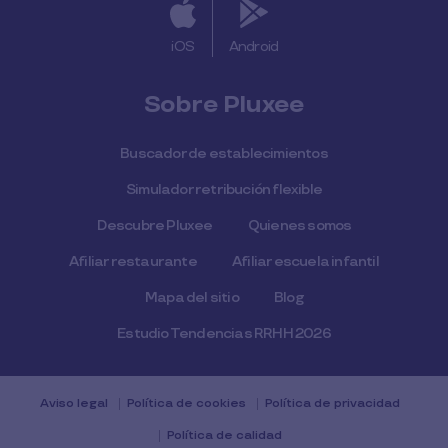
iOS
Android
Sobre Pluxee
Buscador de establecimientos
Simulador retribución flexible
Descubre Pluxee
Quienes somos
Afiliar restaurante
Afiliar escuela infantil
Mapa del sitio
Blog
Estudio Tendencias RRHH 2026
Aviso legal
Política de cookies
Política de privacidad
Política de calidad