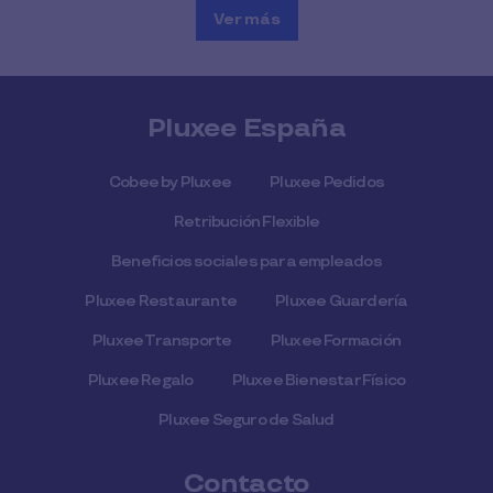
Ver más
Pluxee España
Cobee by Pluxee
Pluxee Pedidos
Retribución Flexible
Beneficios sociales para empleados
Pluxee Restaurante
Pluxee Guardería
Pluxee Transporte
Pluxee Formación
Pluxee Regalo
Pluxee Bienestar Físico
Pluxee Seguro de Salud
Contacto