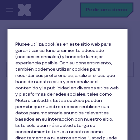
Pasar al contenido principal
B
Pedir una demo
Centro de Ayuda
Beneficiario
Pluxee utiliza cookies en este sitio web para
Solución de problemas comunes
garantizar su funcionamiento adecuado
¿Cuándo caduca el Ticket Transporte de Pluxee?
(cookies esenciales) y brindarle la mejor
experiencia posible. Con su consentimiento,
también podemos utilizar cookies para
recordar sus preferencias, analizar el uso que
hace de nuestro sitio y personalizar el
Buscar
contenido y la publicidad en diversos sitios web
Beneficiario
y plataformas de redes sociales, tales como
Meta o LinkedIn. Estas cookies pueden
¿Cuándo caduca el Ticket
permitir que nuestros socios reutilicen sus
datos para mostrarle anuncios relevantes
Transporte de Pluxee?
basados en su interacción con nuestro sitio.
Esto solo ocurrirá si usted otorga su
1 min de lectura
4 Noviembre 2025
consentimiento tanto a nosotros como
directamente a nuestros socios. Usted puede