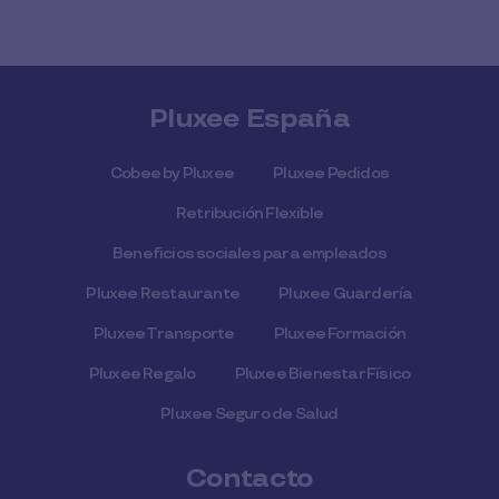
Pluxee España
Cobee by Pluxee
Pluxee Pedidos
Retribución Flexible
Beneficios sociales para empleados
Pluxee Restaurante
Pluxee Guardería
Pluxee Transporte
Pluxee Formación
Pluxee Regalo
Pluxee Bienestar Físico
Pluxee Seguro de Salud
Contacto