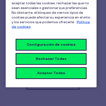
aceptar todas las cookies, rechazar las que no
sean esenciales o gestionar sus preferencias.
No obstante, el bloqueo de ciertos tipos de
cookies puede afectar su experiencia en el sitio
y los servicios que podemos ofrecerle.
Política
de cookies
Restaurantes
Configuración de cookies
¿Quieres saber como Pluxee Restaurante
puede ayudarte a atraer clientes a tu
Rechazar Todas
negocio? Descubre las ventajas de afiliarte
a nuestra red de restaurantes.
Aceptar Todas
Afiliar mi restaurante