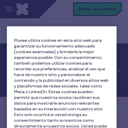
Pasar al contenido principal
B
Pedir una demo
Inicio
Establecimientos
Pluxee utiliza cookies en este sitio web para
garantizar su funcionamiento adecuado
(cookies esenciales) y brindarle la mejor
Establecimientos
experiencia posible. Con su consentimiento,
también podemos utilizar cookies para
recordar sus preferencias, analizar el uso que
¿Eres un restaurante o escuela infantil? Descubre
hace de nuestro sitio y personalizar el
todo lo que Pluxee puede hacer por tu negocio
contenido y la publicidad en diversos sitios web
y plataformas de redes sociales, tales como
Meta o LinkedIn. Estas cookies pueden
permitir que nuestros socios reutilicen sus
datos para mostrarle anuncios relevantes
basados en su interacción con nuestro sitio.
Esto solo ocurrirá si usted otorga su
consentimiento tanto a nosotros como
directamente a nuestros socios. Usted puede