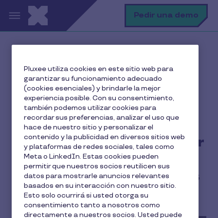
Pasar al contenido principal
B
Pedir una demo
Inicio
El blog de Pluxee
Pluxee
Pluxee utiliza cookies en este sitio web para
Pluxee junto a MadBlue Impact Summit 2024: por un
garantizar su funcionamiento adecuado
mundo de oportunidades para todos
(cookies esenciales) y brindarle la mejor
experiencia posible. Con su consentimiento,
también podemos utilizar cookies para
recordar sus preferencias, analizar el uso que
Pluxee junto a MadBlue
hace de nuestro sitio y personalizar el
contenido y la publicidad en diversos sitios web
Impact Summit 2024: por
y plataformas de redes sociales, tales como
un mundo de
Meta o LinkedIn. Estas cookies pueden
permitir que nuestros socios reutilicen sus
oportunidades para todos
datos para mostrarle anuncios relevantes
basados en su interacción con nuestro sitio.
Esto solo ocurrirá si usted otorga su
3 min de lectura
26 Abril 2024
consentimiento tanto a nosotros como
directamente a nuestros socios. Usted puede