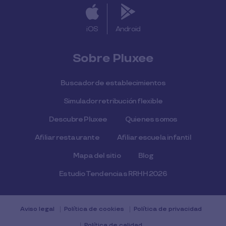
iOS
Android
Sobre Pluxee
Buscador de establecimientos
Simulador retribución flexible
Descubre Pluxee
Quienes somos
Afiliar restaurante
Afiliar escuela infantil
Mapa del sitio
Blog
Estudio Tendencias RRHH 2026
Aviso legal
Política de cookies
Política de privacidad
Política de calidad