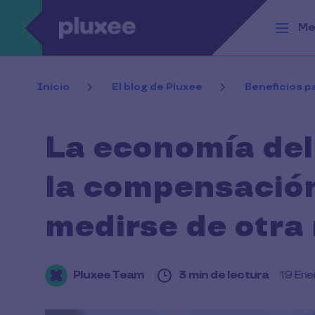
Pasar al contenido principal
Me
Inicio
El blog de Pluxee
Beneficios 
La economía del
la compensació
medirse de otra
Pluxee Team
3 min de lectura
19 En