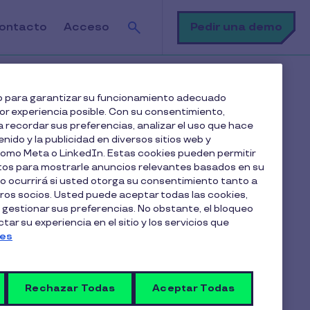
Buscar
Pedir una demo
ontacto
Acceso
mpensación empieza a medirse de otra manera
web para garantizar su funcionamiento adecuado
jor experiencia posible. Con su consentimiento,
 recordar sus preferencias, analizar el uso que hace
Tabla de contenido
enido y la publicidad en diversos sitios web y
 como Meta o LinkedIn. Estas cookies pueden permitir
atos para mostrarle anuncios relevantes basados en su
El tiempo como recurso escaso (y
lo ocurrirá si usted otorga su consentimiento tanto a
emocional)
os socios. Usted puede aceptar todas las cookies,
Más allá de ofrecer: cómo se vive la
 gestionar sus preferencias. No obstante, el bloqueo
ar su experiencia en el sitio y los servicios que
compensación
ies
De la compensación como “oferta” a la
compensación como “experiencia”
El impacto silencioso en la satisfacción y el
Rechazar Todas
Aceptar Todas
compromiso