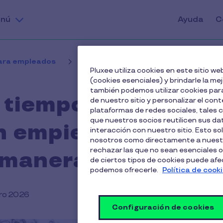
nú
Ayuda
C
para empleados
La economía del tiempo: cuando la co
Pluxee utiliza cookies en este sitio 
(cookies esenciales) y brindarle la me
también podemos utilizar cookies para
 tiempo: cuando
de nuestro sitio y personalizar el cont
plataformas de redes sociales, tales
que nuestros socios reutilicen sus d
n empieza a
interacción con nuestro sitio. Esto so
nosotros como directamente a nuestr
rechazar las que no sean esenciales o
 manera
de ciertos tipos de cookies puede afect
podemos ofrecerle.
Política de cook
ero 2026
Configuración de cookies