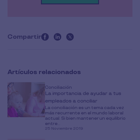
Compartir
this
article
on
social
Artículos relacionados
media
Conciliación
La importancia de ayudar a tus
empleados a conciliar
La conciliación es un tema cada vez
más recurrente en el mundo laboral
actual. Si bien mantener un equilibrio
entre...
25 Noviembre 2019