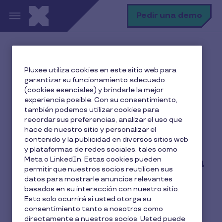
Pasar al contenido principal
B
Pedir una demo
Inicio
El blog de Pluxee
Pluxee utiliza cookies en este sitio web para
Conciliación
garantizar su funcionamiento adecuado
¿Qué es y qué beneficios tiene el cheque guardería en
(cookies esenciales) y brindarle la mejor
la pequeña empresa o PyME?
experiencia posible. Con su consentimiento,
también podemos utilizar cookies para
recordar sus preferencias, analizar el uso que
hace de nuestro sitio y personalizar el
contenido y la publicidad en diversos sitios web
¿Qué es y qué beneficios
y plataformas de redes sociales, tales como
tiene el cheque guardería
Meta o LinkedIn. Estas cookies pueden
permitir que nuestros socios reutilicen sus
en la pequeña empresa o
datos para mostrarle anuncios relevantes
basados en su interacción con nuestro sitio.
PyME?
Esto solo ocurrirá si usted otorga su
consentimiento tanto a nosotros como
directamente a nuestros socios. Usted puede
4 min de lectura
3 Junio 2025