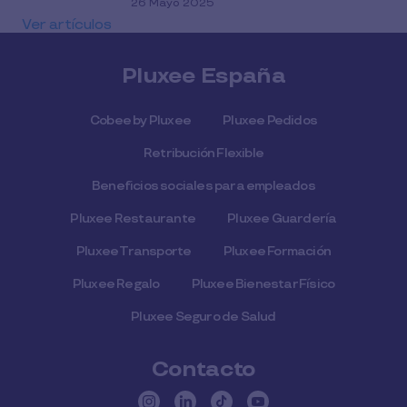
26 Mayo 2025
Ver artículos
Pluxee España
Cobee by Pluxee
Pluxee Pedidos
Retribución Flexible
Beneficios sociales para empleados
Pluxee Restaurante
Pluxee Guardería
Pluxee Transporte
Pluxee Formación
Pluxee Regalo
Pluxee Bienestar Físico
Pluxee Seguro de Salud
Contacto