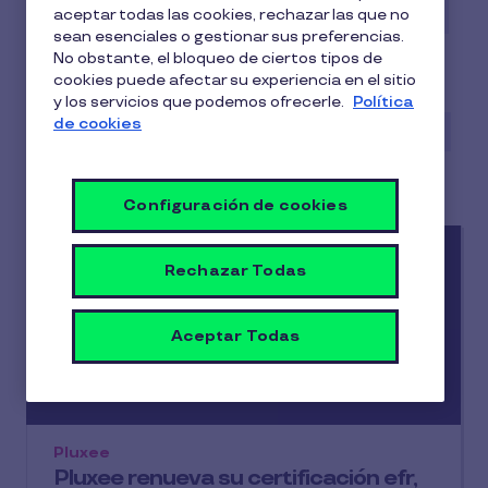
Beneficios para empleados
Casos de éxito
aceptar todas las cookies, rechazar las que no
sean esenciales o gestionar sus preferencias.
Conciliación
Digitalización
No obstante, el bloqueo de ciertos tipos de
cookies puede afectar su experiencia en el sitio
Employee Experience
Gestión RRHH
y los servicios que podemos ofrecerle.
Política
de cookies
Guías y Estudios
Infografías
Motivación
Pluxee
Talento
Wellness
Configuración de cookies
Rechazar Todas
Aceptar Todas
Pluxee
Pluxee renueva su certificación efr,