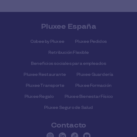
Pluxee España
Cobee by Pluxee
Pluxee Pedidos
Retribución Flexible
Beneficios sociales para empleados
Pluxee Restaurante
Pluxee Guardería
Pluxee Transporte
Pluxee Formación
Pluxee Regalo
Pluxee Bienestar Físico
Pluxee Seguro de Salud
Contacto