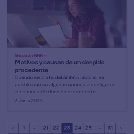
Gestión RRHH
Motivos y causas de un despido
procedente
Cuando se trata del ámbito laboral, es
posible que en algunos casos se configuren
las causas de despido procedente...
3 Junio 2024
…
…
<
Página
1
Página
21
Página
22
Página
23
Página
24
Página
25
Página
31
>