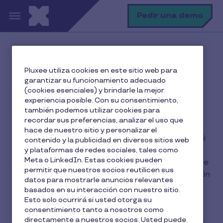
Pasar al contenido principal
B
Pedir una demo
Inicio
El blog de Pluxee
Pluxee utiliza cookies en este sitio web para
garantizar su funcionamiento adecuado
(cookies esenciales) y brindarle la mejor
experiencia posible. Con su consentimiento,
El blog de Pluxee
también podemos utilizar cookies para
recordar sus preferencias, analizar el uso que
hace de nuestro sitio y personalizar el
Mantente al día sobre todo lo relacionado con el
contenido y la publicidad en diversos sitios web
bienestar de los empleados: retribución flexible,
y plataformas de redes sociales, tales como
Meta o LinkedIn. Estas cookies pueden
beneficios sociales, compromiso y satisfacción de
permitir que nuestros socios reutilicen sus
empleados.... sin olvidar la importancia de la gestión
datos para mostrarle anuncios relevantes
administrativa de la empresa para Recursos
basados en su interacción con nuestro sitio.
Humanos.
Esto solo ocurrirá si usted otorga su
consentimiento tanto a nosotros como
directamente a nuestros socios. Usted puede