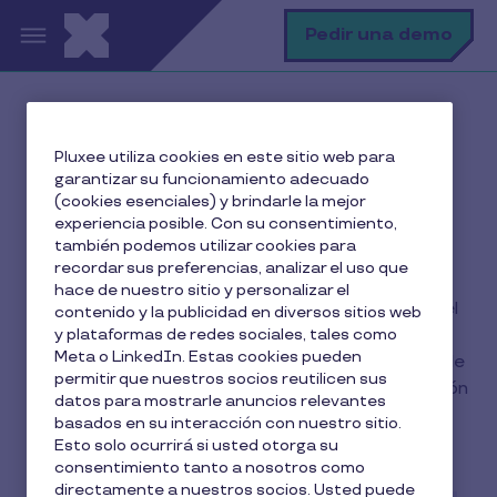
Pasar al contenido principal
B
Pedir una demo
Inicio
El blog de Pluxee
Pluxee utiliza cookies en este sitio web para
garantizar su funcionamiento adecuado
(cookies esenciales) y brindarle la mejor
experiencia posible. Con su consentimiento,
El blog de Pluxee
también podemos utilizar cookies para
recordar sus preferencias, analizar el uso que
hace de nuestro sitio y personalizar el
Mantente al día sobre todo lo relacionado con el
contenido y la publicidad en diversos sitios web
bienestar de los empleados: retribución flexible,
y plataformas de redes sociales, tales como
Meta o LinkedIn. Estas cookies pueden
beneficios sociales, compromiso y satisfacción de
permitir que nuestros socios reutilicen sus
empleados.... sin olvidar la importancia de la gestión
datos para mostrarle anuncios relevantes
administrativa de la empresa para Recursos
basados en su interacción con nuestro sitio.
Humanos.
Esto solo ocurrirá si usted otorga su
consentimiento tanto a nosotros como
directamente a nuestros socios. Usted puede